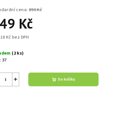
ndardní cena:
890 Kč
49 Kč
,18 Kč bez DPH
ná
a:
ladem
(2 ks)
:
37
+
Do košíku