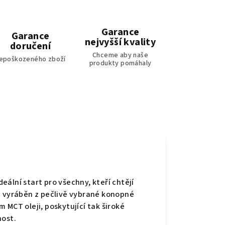
Garance
Garance
nejvyšší kvality
doručení
Chceme aby naše
epoškozeného zboží
produkty pomáhaly
eální start pro všechny, kteří chtějí
e vyráběn z pečlivě vybrané konopné
 MCT oleji, poskytující tak široké
nost.