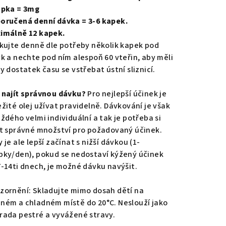
apka = 3mg
oručená denní dávka = 3-6 kapek.
imálně 12 kapek.
ikujte denně dle potřeby několik kapek pod
yk a nechte pod ním alespoň 60 vteřin, aby měli
y dostatek času se vstřebat ústní sliznicí.
 najít správnou dávku?
Pro nejlepší účinek je
ežité olej užívat pravidelně. Dávkování je však
aždého velmi individuální a tak je potřeba si
ít správné množství pro požadovaný účinek.
 je ale lepší začínat s nižší dávkou (1-
pky/den), pokud se nedostaví kýžený účinek
7-14ti dnech, je možné dávku navýšit.
zornění: Skladujte mimo dosah dětí na
ném a chladném místě do 20°C. Neslouží jako
rada pestré a vyvážené stravy.