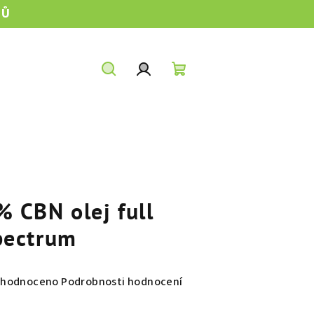
TŮ
Hledat
Přihlášení
Nákupní
košík
% CBN olej full
pectrum
měrné
hodnoceno
Podrobnosti hodnocení
nocení