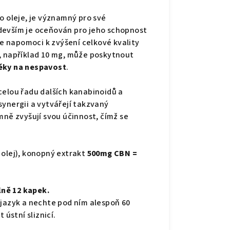
to oleje, je významný pro své
devším je oceňován pro jeho schopnost
e napomoci k zvýšení celkové kvality
, například 10 mg, může poskytnout
éky na nespavost
.
celou řadu dalších kanabinoidů a
synergii a vytvářejí takzvaný
mně zvyšují svou účinnost, čímž se
 olej), konopný extrakt
500mg CBN =
ně 12 kapek.
 jazyk a nechte pod ním alespoň 60
 ústní sliznicí.