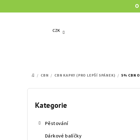
Přejít
O
na
obsah
CZK
/
CBN
/
CBN KAPKY (PRO LEPŠÍ SPÁNEK)
/
5% CBN O
DOMŮ
P
o
Kategorie
Přeskočit
kategorie
s
Pěstování
t
Dárkové balíčky