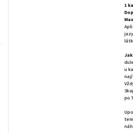
1 k
Dop
Max
Apl
jaz
látk
Jak
dul
u k
naj
Vždy
3ka
po 
Upo
tem
náh