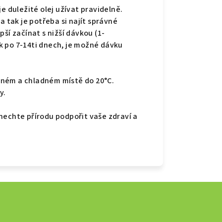
je duležité olej užívat pravidelně.
a tak je potřeba si najít správné
ší začínat s nižší dávkou (1-
k po 7-14ti dnech, je možné dávku
mném a chladném místě do 20°C.
y.
 nechte přírodu podpořit vaše zdraví a