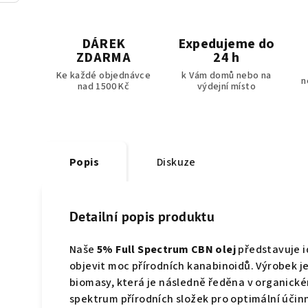
DÁREK
Expedujeme do
ZDARMA
24 h
Ke každé objednávce
k Vám domů nebo na
n
nad 1500 Kč
výdejní místo
Popis
Diskuze
Detailní popis produktu
Naše
5% Full Spectrum CBN olej
představuje id
objevit moc přírodních kanabinoidů. Výrobek j
biomasy, která je následně ředěna v organickém
spektrum přírodních složek pro optimální účin