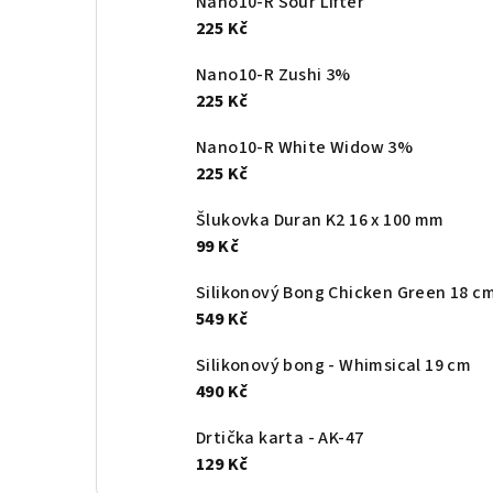
Nano10-R Sour Lifter
225 Kč
Nano10-R Zushi 3%
225 Kč
Nano10-R White Widow 3%
225 Kč
Šlukovka Duran K2 16 x 100 mm
99 Kč
Silikonový Bong Chicken Green 18 c
549 Kč
Silikonový bong - Whimsical 19 cm
490 Kč
Drtička karta - AK-47
129 Kč