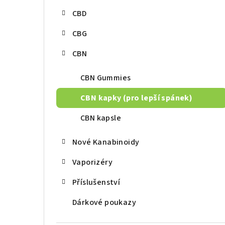
r
CBD
a
CBG
n
CBN
n
í
CBN Gummies
p
CBN kapky (pro lepší spánek)
a
CBN kapsle
n
Nové Kanabinoidy
e
Vaporizéry
l
Příslušenství
Dárkové poukazy