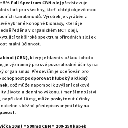
duktu
še
5% Full Spectrum CBN olej
představuje
lní start pro všechny, kteří chtějí objevit moc
rodních kanabinoidů. Výrobek je vyráběn z
livě vybrané konopné biomasy, která je
ledně ředěna v organickém MCT oleji,
zdiček.
kytující tak široké spektrum přírodních složek
 optimální účinnost.
abinol (CBN)
, který je hlavní složkou tohoto
je, je významný pro své pozoruhodné účinky na
ský organismus. Především je oceňován pro
o schopnost
podporovat hluboký a klidný
nek
, což může napomoci k zvýšení celkové
lity života a denního výkonu. I menší množství
, například 10 mg, může poskytnout účinky
vnatelné s běžně předepisovanými
léky na
pavost
.
vička 10ml = 500mg CBN = 200-250 kapek