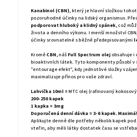
Kanabinol (CBN)
, který je hlavní složkou toho
pozoruhodné účinky na lidský organismus. Pře
podporovat hluboký a klidný spánek
, což můž
života a denního výkonu. I menší množství CBN
účinky srovnatelné s běžně předepisovanými
l
Kromě
CBN
, náš
Full Spectrum olej
obsahuje i 
bioaktivních látek. Tyto komponenty působí v 
"entourage efekt", kdy jednotlivé složky vzáje
maximalizuje přínos pro vaše zdraví.
Lahvička 10ml =
MTC olej (rafinovaný kokosový
200-250 kapek
1 kapka = 3mg
Doporučená denní dávka = 3-6 kapek. Maximál
Aplikujte denně dle potřeby několik kapek pod
vteřin, aby měli látky dostatek času se vstřebat