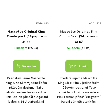
KÓD:
813
KÓD:
825
Mascotte Original King
Mascotte Original Slim
Combi pack (34 papírů a
Combi Bezt (34 papírů a
filtrů)
filtrů)
41 Kč
41 Kč
Skladem
(>5 ks)
Skladem
(>5 ks)
Do košíku
Do košíku
Představujeme Mascotte
Představujeme Mascotte
King Size Slim v jedinečném
King Size Slim v jedinečném
růžovém designu! Tato
růžovém designu! Tato
atraktivní limitovaná edice
atraktivní limitovaná edice
Pink Edition přináší elegantní
Pink Edition přináší elegantní
balení s 34 ultratenkými
balení s 34 ultratenkými