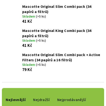
Mascotte Original Slim Combi pack (34
papírů a filtrů)
Skladem
(>5 ks)
41 Kč
Mascotte Original King Combi pack (34
papírů a filtrů)
Skladem
(>5 ks)
41 Kč
Mascotte Original Slim Combi pack + Active
Filters (34 papírů a 16 filtrů)
Skladem
(>5 ks)
79 Kč
Ř
a
Nejlevnější
Nejdražší
Nejprodávanější