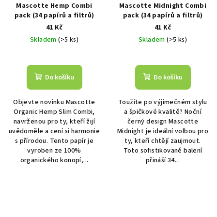
Mascotte Hemp Combi
Mascotte Midnight Combi
pack (34 papírů a filtrů)
pack (34 papírů a filtrů)
41 Kč
41 Kč
Skladem
(>5 ks)
Skladem
(>5 ks)
Do košíku
Do košíku
Objevte novinku Mascotte
Toužíte po výjimečném stylu
Organic Hemp Slim Combi,
a špičkové kvalitě? Noční
navrženou pro ty, kteří žijí
černý design Mascotte
uvědoměle a cení si harmonie
Midnight je ideální volbou pro
s přírodou. Tento papír je
ty, kteří chtějí zaujmout.
vyroben ze 100%
Toto sofistikované balení
organického konopí,...
přináší 34...