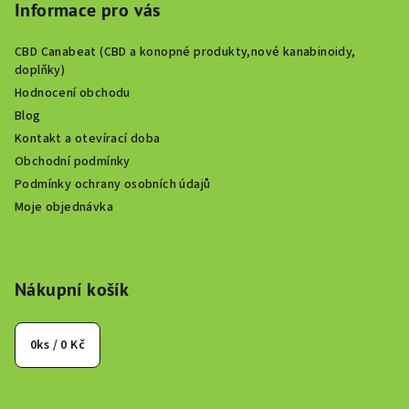
i
Informace pro vás
s
u
CBD Canabeat (CBD a konopné produkty,nové kanabinoidy,
doplňky)
Hodnocení obchodu
Blog
Kontakt a otevírací doba
Obchodní podmínky
Podmínky ochrany osobních údajů
Moje objednávka
Nákupní košík
0
ks /
0 Kč