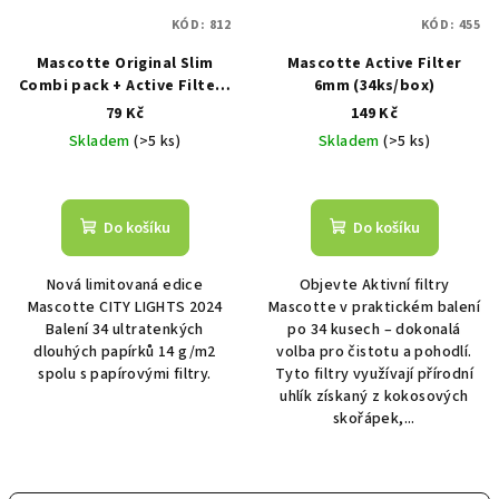
KÓD:
812
KÓD:
455
Mascotte Original Slim
Mascotte Active Filter
Combi pack + Active Filters
6mm (34ks/box)
(34 papírů a 16 filtrů)
79 Kč
149 Kč
Skladem
(>5 ks)
Skladem
(>5 ks)
Do košíku
Do košíku
Nová limitovaná edice
Objevte Aktivní filtry
Mascotte CITY LIGHTS 2024
Mascotte v praktickém balení
Balení 34 ultratenkých
po 34 kusech – dokonalá
dlouhých papírků 14 g/m2
volba pro čistotu a pohodlí.
spolu s papírovými filtry.
Tyto filtry využívají přírodní
uhlík získaný z kokosových
skořápek,...