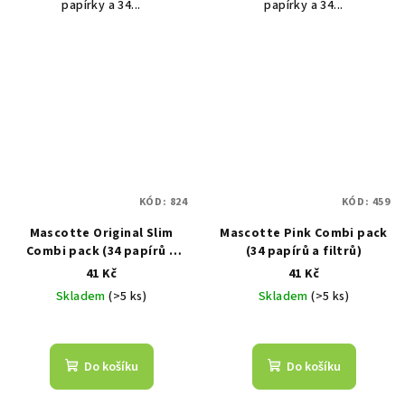
papírky a 34...
papírky a 34...
KÓD:
824
KÓD:
459
Mascotte Original Slim
Mascotte Pink Combi pack
Combi pack (34 papírů a
(34 papírů a filtrů)
filtrů)
41 Kč
41 Kč
Skladem
(>5 ks)
Skladem
(>5 ks)
Do košíku
Do košíku