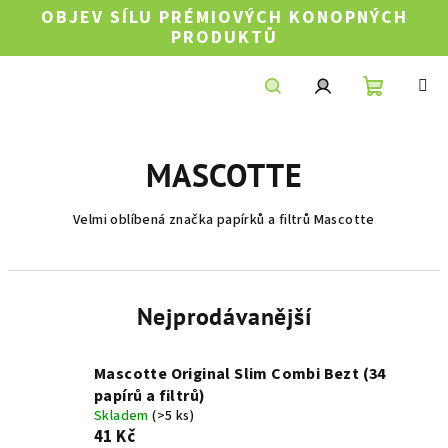
Přejít
OBJEV SÍLU PRÉMIOVÝCH KONOPNÝCH
na
PRODUKTŮ
obsah
Nákupní
Hledat
Přihlášení
MASCOTTE
košík
Velmi oblíbená značka papírků a filtrů Mascotte
Nejprodávanější
Mascotte Original Slim Combi Bezt (34
papírů a filtrů)
Skladem
(>5 ks)
41 Kč