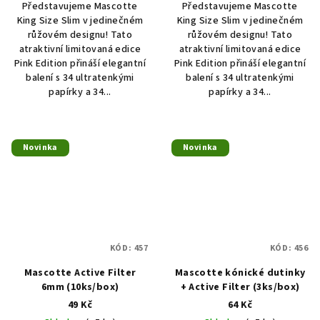
Představujeme Mascotte
Představujeme Mascotte
King Size Slim v jedinečném
King Size Slim v jedinečném
růžovém designu! Tato
růžovém designu! Tato
atraktivní limitovaná edice
atraktivní limitovaná edice
Pink Edition přináší elegantní
Pink Edition přináší elegantní
balení s 34 ultratenkými
balení s 34 ultratenkými
papírky a 34...
papírky a 34...
Novinka
Novinka
KÓD:
457
KÓD:
456
Mascotte Active Filter
Mascotte kónické dutinky
6mm (10ks/box)
+ Active Filter (3ks/box)
49 Kč
64 Kč