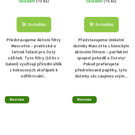
Skladem
(>5 ks)
Skladem
(>5 ks)
Do košíku
Do košíku
Představujeme Aktivní filtry
Představujeme Unikátní
Mascotte – praktické a
dutinky Mascotte s kónickým
šetrné řešení pro čistý
aktivním filtrem – perfektní
zážitek. Tyto filtry (10 ks v
spojení pohodlí a čistoty!
balení) využívají přírodní uhlík
Pokud preferujete
z kokosových skořápek k
předrolované papírky, tyto
odfiltrování...
dutinky vás zaujmou svým...
Novinka
Novinka