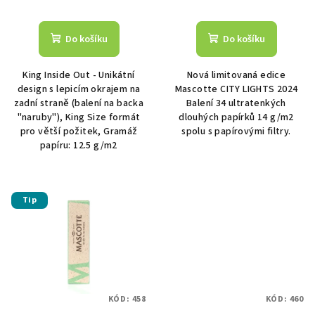
t
ů
Do košíku
Do košíku
King Inside Out - Unikátní
Nová limitovaná edice
design s lepicím okrajem na
Mascotte CITY LIGHTS 2024
zadní straně (balení na backa
Balení 34 ultratenkých
"naruby"), King Size formát
dlouhých papírků 14 g/m2
pro větší požitek, Gramáž
spolu s papírovými filtry.
papíru: 12.5 g/m2
Tip
KÓD:
458
KÓD:
460