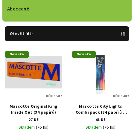
z
e
Abecedně
n
í
p
Otevřít filtr
r
V
o
Novinka
Novinka
ý
d
p
u
i
k
s
t
p
ů
KÓD:
587
KÓD:
482
r
Mascotte Original King
Mascotte City Lights
o
Inside Out (34 papírů)
Combi pack (34 papírů a
d
filtrů)
27 Kč
41 Kč
u
Skladem
(>5 ks)
Skladem
(>5 ks)
k