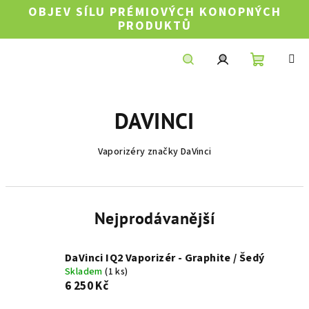
Přejít
OBJEV SÍLU PRÉMIOVÝCH KONOPNÝCH
na
PRODUKTŮ
obsah
Nákupní
Hledat
Přihlášení
DAVINCI
košík
Vaporizéry značky DaVinci
Nejprodávanější
DaVinci IQ2 Vaporizér - Graphite / Šedý
Skladem
(1 ks)
6 250 Kč