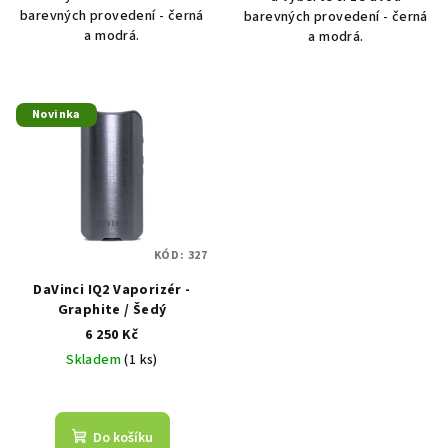
barevných provedení - černá
barevných provedení - černá
a modrá.
a modrá.
Novinka
KÓD:
327
DaVinci IQ2 Vaporizér -
Graphite / Šedý
6 250 Kč
Skladem
(1 ks)
Do košíku