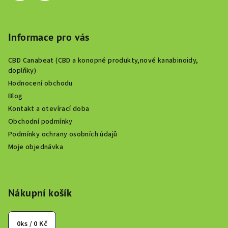
v
k
y
Informace pro vás
v
ý
CBD Canabeat (CBD a konopné produkty,nové kanabinoidy,
p
doplňky)
i
Hodnocení obchodu
s
Blog
u
Kontakt a otevírací doba
Obchodní podmínky
Podmínky ochrany osobních údajů
Moje objednávka
Nákupní košík
0
ks /
0 Kč