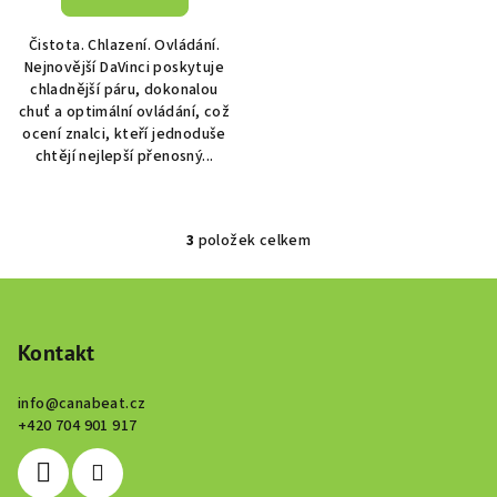
Čistota. Chlazení. Ovládání.
Nejnovější DaVinci poskytuje
chladnější páru, dokonalou
chuť a optimální ovládání, což
ocení znalci, kteří jednoduše
chtějí nejlepší přenosný...
3
položek celkem
O
v
Z
l
á
á
p
Kontakt
d
a
a
c
info
@
canabeat.cz
t
+420 704 901 917
í
í
p
r