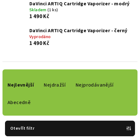
DaVinci ARTIQ Cartridge Vaporizer - modrý
Skladem
(1 ks)
1 490 Kč
DaVinci ARTIQ Cartridge Vaporizer - černý
Vyprodáno
1 490 Kč
Ř
a
Nejlevnější
Nejdražší
Nejprodávanější
z
e
Abecedně
n
í
p
Otevřít filtr
r