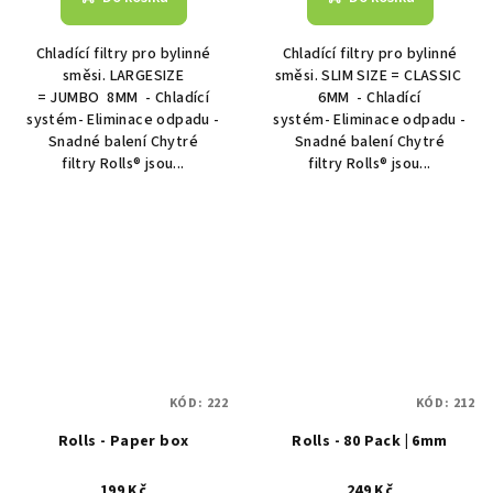
Chladící filtry pro bylinné
Chladící filtry pro bylinné
směsi. LARGESIZE
směsi. SLIM SIZE = CLASSIC
= JUMBO 8MM - Chladící
6MM - Chladící
systém- Eliminace odpadu -
systém- Eliminace odpadu -
Snadné balení Chytré
Snadné balení Chytré
filtry Rolls® jsou...
filtry Rolls® jsou...
KÓD:
222
KÓD:
212
Rolls - Paper box
Rolls - 80 Pack | 6mm
199 Kč
249 Kč