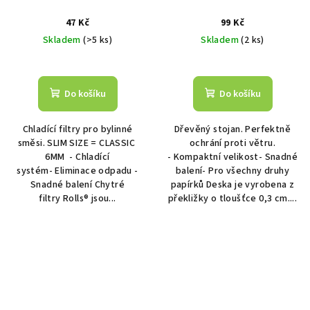
47 Kč
99 Kč
Skladem
(>5 ks)
Skladem
(2 ks)
Do košíku
Do košíku
Chladící filtry pro bylinné
Dřevěný stojan. Perfektně
směsi. SLIM SIZE = CLASSIC
ochrání proti větru.
6MM - Chladící
- Kompaktní velikost- Snadné
systém- Eliminace odpadu -
balení- Pro všechny druhy
Snadné balení Chytré
papírků Deska je vyrobena z
filtry Rolls® jsou...
překližky o tloušťce 0,3 cm....