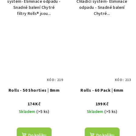
systém- Eliminace odpadu -
Chladící systém- Eliminace
Snadné balení Chytré
odpadu - Snadné balení
filtry Rolls® jsou...
Chytré...
KÓD:
219
KÓD:
213
Rolls - 50 Shorties | 8mm
Rolls - 60 Pack | 6mm
174 Kč
199 Kč
Skladem
(>5 ks)
Skladem
(>5 ks)
Do košíku
Do košíku