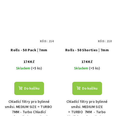
KÓD:
214
KÓD:
218
Rolls - 50 Pack | 7mm
Rolls - 50 Shorties | 7mm
174 Kč
174 Kč
Skladem
(>5 ks)
Skladem
(>5 ks)
Do košíku
Do košíku
Chladící filtry pro bylinné
Chladící filtry pro bylinné
směsi. MEDIUM SIZE = TURBO
směsi. MEDIUM SIZE
7MM - Turbo Chladící
= TURBO 7MM - Turbo