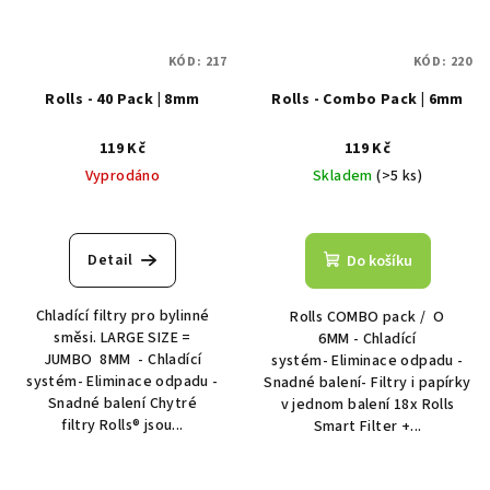
KÓD:
217
KÓD:
220
Rolls - 40 Pack | 8mm
Rolls - Combo Pack | 6mm
119 Kč
119 Kč
Vyprodáno
Skladem
(>5 ks)
Průměrné
hodnocení
produktu
Detail
Do košíku
je
5,0
Chladící filtry pro bylinné
Rolls COMBO pack / O
z
směsi. LARGE SIZE =
6MM - Chladící
5
JUMBO 8MM - Chladící
systém- Eliminace odpadu -
hvězdiček.
systém- Eliminace odpadu -
Snadné balení- Filtry i papírky
Snadné balení Chytré
v jednom balení 18x Rolls
filtry Rolls® jsou...
Smart Filter +...