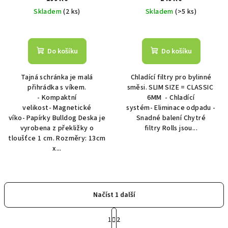
Skladem
(2 ks)
Skladem
(>5 ks)
Do košíku
Do košíku
Tajná schránka je malá
Chladící filtry pro bylinné
přihrádka s víkem.
směsi. SLIM SIZE = CLASSIC
- Kompaktní
6MM - Chladící
velikost- Magnetické
systém- Eliminace odpadu -
víko- Papírky Bulldog Deska je
Snadné balení Chytré
vyrobena z překližky o
filtry Rolls jsou...
tloušťce 1 cm. Rozměry: 13cm
x...
Načíst 1 další
S
t
1
2