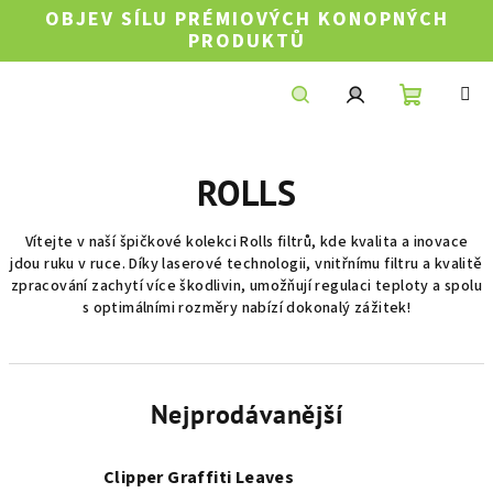
Přejít
OBJEV SÍLU PRÉMIOVÝCH KONOPNÝCH
na
PRODUKTŮ
obsah
Nákupní
Hledat
Přihlášení
ROLLS
košík
Vítejte v naší špičkové kolekci Rolls filtrů, kde kvalita a inovace
jdou ruku v ruce. Díky laserové technologii, vnitřnímu filtru a kvalitě
zpracování zachytí více škodlivin, umožňují regulaci teploty a spolu
s optimálními rozměry nabízí dokonalý zážitek!
Nejprodávanější
Clipper Graffiti Leaves