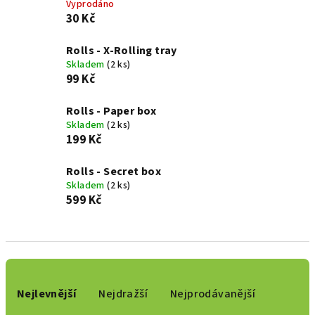
Vyprodáno
30 Kč
Rolls - X-Rolling tray
Skladem
(2 ks)
99 Kč
Rolls - Paper box
Skladem
(2 ks)
199 Kč
Rolls - Secret box
Skladem
(2 ks)
599 Kč
Ř
a
Nejlevnější
Nejdražší
Nejprodávanější
z