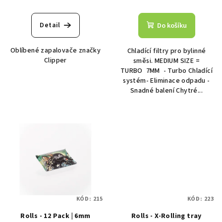
t
ů
Detail
Do košíku
Oblíbené zapalovače značky
Chladící filtry pro bylinné
Clipper
směsi. MEDIUM SIZE =
TURBO 7MM - Turbo Chladící
systém- Eliminace odpadu -
Snadné balení Chytré...
KÓD:
215
KÓD:
223
Rolls - 12 Pack | 6mm
Rolls - X-Rolling tray