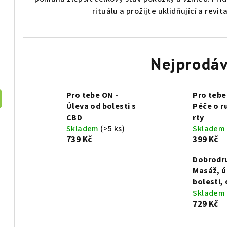
rituálu a prožijte uklidňující a revita
Nejprodáv
Pro tebe ON -
Pro tebe
Úleva od bolesti s
Péče o r
CBD
rty
Skladem
(>5 ks)
Skladem
739 Kč
399 Kč
Dobrodru
Masáž, ú
bolesti,
Skladem
729 Kč