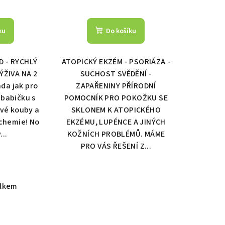
ku
Do košíku
 - RYCHLÝ
ATOPICKÝ EKZÉM - PSORIÁZA -
ÝŽIVA NA 2
SUCHOST SVĚDĚNÍ -
da jak pro
ZAPAŘENINY PŘÍRODNÍ
 babičku s
POMOCNÍK PRO POKOŽKU SE
své kouby a
SKLONEM K ATOPICKÉHO
 chemie! No
EKZÉMU, LUPÉNCE A JINÝCH
...
KOŽNÍCH PROBLÉMŮ. MÁME
PRO VÁS ŘEŠENÍ Z...
elkem