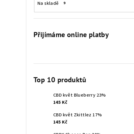
Na skladě
9
Přijímáme online platby
Top 10 produktů
CBD květ Blueberry 23%
145 Kč
CBD květ Zkittlez 17%
145 Kč