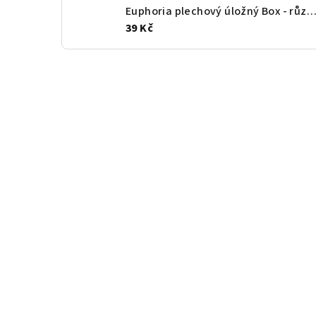
Euphoria plechový úložný Box - různé moti
39 Kč