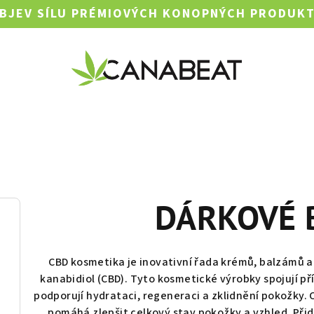
BJEV SÍLU PRÉMIOVÝCH KONOPNÝCH PRODUK
DÁRKOVÉ 
CBD kosmetika je inovativní řada krémů, balzámů a
kanabidiol (CBD). Tyto kosmetické výrobky spojují př
podporují hydrataci, regeneraci a zklidnění pokožky. 
pomáhá zlepšit celkový stav pokožky a vzhled. Př