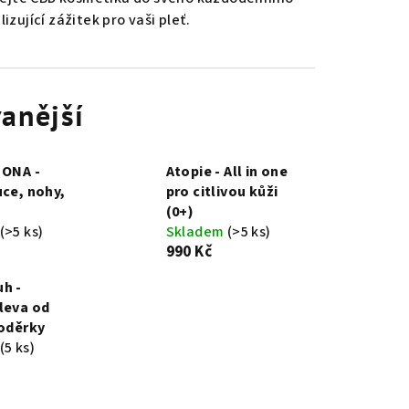
lizující zážitek pro vaši pleť.
anější
 ONA -
Atopie - All in one
uce, nohy,
pro citlivou kůži
(0+)
(>5 ks)
Skladem
(>5 ks)
990 Kč
h -
leva od
 oděrky
(5 ks)