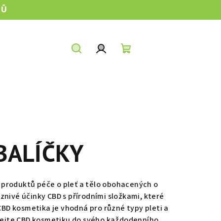
TŮ
Hledat
Přihlášení
Nákupní
košík
BALÍČKY
 produktů péče o pleť a tělo obohacených o
íznivé účinky CBD s přírodními složkami, které
CBD kosmetika je vhodná pro různé typy pleti a
idejte CBD kosmetiku do svého každodenního