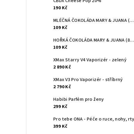
CBDX Cheese Pop 20%
190 Kč
MLÉČNÁ ČOKOLÁDA MARY & JUANA (80g)
109 Kč
HOŘKÁ ČOKOLÁDA MARY & JUANA (80g)
109 Kč
XMax Starry V4 Vaporizér - zelený
2 890 Kč
XMax V3 Pro Vaporizér - stříbrný
2 790 Kč
Habibi Parfém pro ženy
299 Kč
Pro tebe ONA - Péče o ruce, nohy, rt
399 Kč