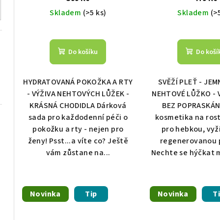
u
d
Skladem
(>5 ks)
Skladem
(>
k
u
t
k
Do košíku
Do koší
ů
t
HYDRATOVANÁ POKOŽKA A RTY
SVĚŽÍ PLEŤ - JEM
ů
- VÝŽIVA NEHTOVÝCH LŮŽEK -
NEHTOVÉ LŮŽKO - 
KRÁSNÁ CHODIDLA Dárková
BEZ POPRASKÁN
sada pro každodenní péči o
kosmetika na rost
pokožku a rty - nejen pro
pro hebkou, vyž
ženy! Psst...a víte co? Ještě
regenerovanou 
vám zůstane na...
Nechte se hýčkat m
Novinka
Tip
Novinka
T