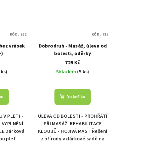
KÓD:
732
KÓD:
735
 bez vrásek
Dobrodruh - Masáž, úleva od
+)
bolesti, oděrky
729 Kč
 ks)
Skladem
(5 ks)
ku
Do košíku
V PLETI -
ÚLEVA OD BOLESTI - PROHŘÁTÍ
 VYPLNĚNÍ
PŘI MASÁŽI REHABILITACE
CE Dárková
KLOUBŮ - HOJIVÁ MAST Řešení
ou pleť.
z přírody v dárkové sadě na