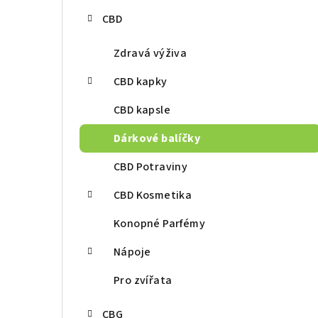
r
CBD
a
n
Zdravá výživa
n
CBD kapky
í
CBD kapsle
p
Dárkové balíčky
a
CBD Potraviny
n
CBD Kosmetika
e
Konopné Parfémy
l
Nápoje
Pro zvířata
CBG