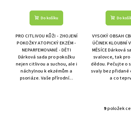
Do košíku
Do koší
PRO CITLIVOU KŮŽI - ZHOJENÍ
VYSOKÝ OBSAH CBD
POKOŽKY ATOPICKÝ EKZÉM -
ÚČINEK KLOUBNÍ V
NEPARFEMOVANÉ - DĚTI
MĚSÍCE Dárková sa
Dárková sada pro pokožku
svalovce, tak pro
nejen citlivou a suchou, ale i
dědou. Pečujte o 
náchylnou k ekzémům a
svaly bez přidané
psoriáze. Vaše přírodní...
a co teprv
9
položek c
O
v
l