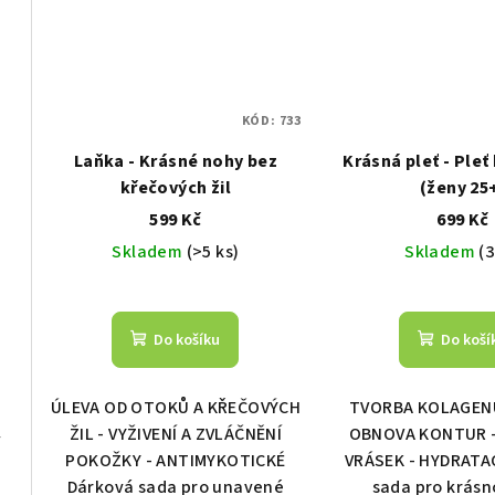
KÓD:
733
Laňka - Krásné nohy bez
Krásná pleť - Pleť
křečových žil
(ženy 25
599 Kč
699 Kč
Skladem
(>5 ks)
Skladem
(3
Do košíku
Do koší
ÚLEVA OD OTOKŮ A KŘEČOVÝCH
TVORBA KOLAGENU 
ŽIL - VYŽIVENÍ A ZVLÁČNĚNÍ
OBNOVA KONTUR -
y
POKOŽKY - ANTIMYKOTICKÉ
VRÁSEK - HYDRATA
Dárková sada pro unavené
sada pro krásn