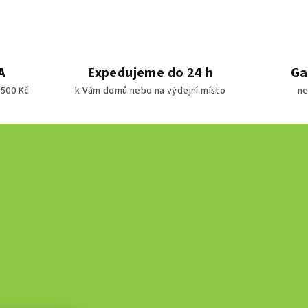
A
Expedujeme do 24 h
Ga
1500 Kč
k Vám domů nebo na výdejní místo
ne