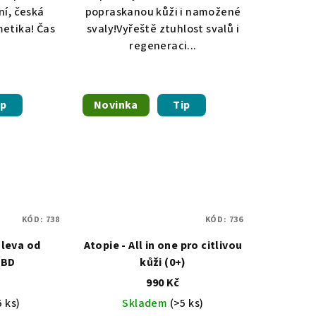
ní, česká
popraskanou kůži i namožené
metika! Čas
svaly!Vyřeště ztuhlost svalů i
regeneraci...
ip
Novinka
Tip
KÓD:
738
KÓD:
736
Úleva od
Atopie - All in one pro citlivou
CBD
kůži (0+)
990 Kč
5 ks)
Skladem
(>5 ks)