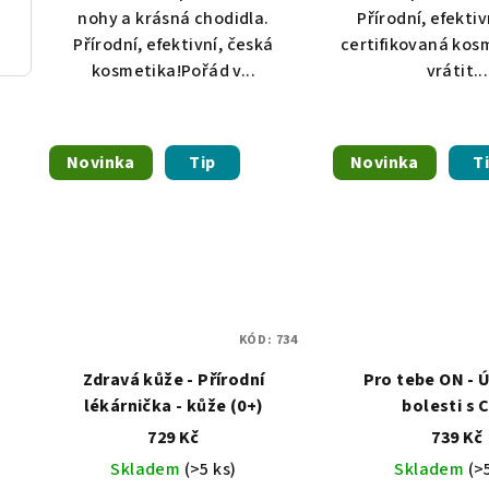
vy
nohy a krásná chodidla.
Přírodní, efektiv
Přírodní, efektivní, česká
certifikovaná kos
kosmetika!Pořád v...
vrátit...
Novinka
Tip
Novinka
T
KÓD:
734
Zdravá kůže - Přírodní
Pro tebe ON - 
lékárnička - kůže (0+)
bolesti s 
729 Kč
739 Kč
Skladem
(>5 ks)
Skladem
(>