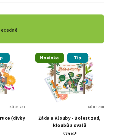
becedně
ip
Novinka
Tip
KÓD:
731
KÓD:
730
 ruce (dívky
Záda a Klouby - Bolest zad,
kloubů a svalů
579 Kč