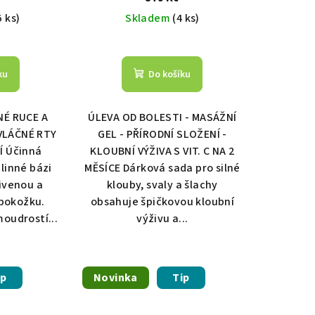
5 ks)
Skladem
(4 ks)
ku
Do košíku
NÉ RUCE A
ÚLEVA OD BOLESTI - MASÁŽNÍ
VLÁČNÉ RTY
GEL - PŘÍRODNÍ SLOŽENÍ -
Í Účinná
KLOUBNÍ VÝŽIVA S VIT. C NA 2
linné bázi
MĚSÍCE Dárková sada pro silné
ivenou a
klouby, svaly a šlachy
pokožku.
obsahuje špičkovou kloubní
oudrostí...
výživu a...
ip
Novinka
Tip