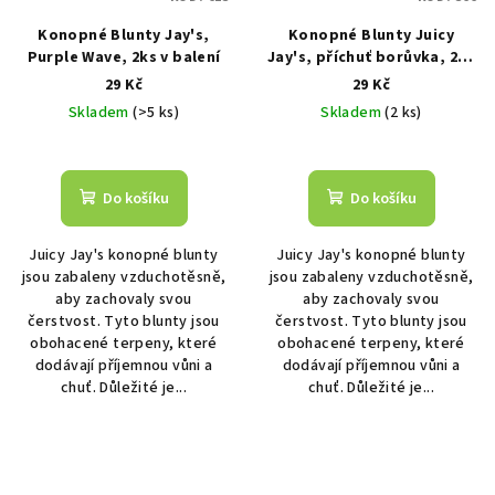
Konopné Blunty Jay's,
Konopné Blunty Juicy
Purple Wave, 2ks v balení
Jay's, příchuť borůvka, 2ks
v balení
29 Kč
29 Kč
Skladem
(>5 ks)
Skladem
(2 ks)
Do košíku
Do košíku
Juicy Jay's konopné blunty
Juicy Jay's konopné blunty
jsou zabaleny vzduchotěsně,
jsou zabaleny vzduchotěsně,
aby zachovaly svou
aby zachovaly svou
čerstvost. Tyto blunty jsou
čerstvost. Tyto blunty jsou
obohacené terpeny, které
obohacené terpeny, které
dodávají příjemnou vůni a
dodávají příjemnou vůni a
chuť. Důležité je...
chuť. Důležité je...