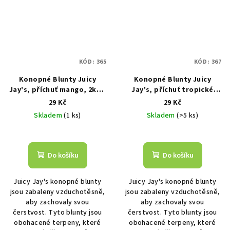
KÓD:
365
KÓD:
367
Konopné Blunty Juicy
Konopné Blunty Juicy
Jay's, příchuť mango, 2ks v
Jay's, příchuť tropické
balení
ovoce, 2ks v balení
29 Kč
29 Kč
Skladem
(1 ks)
Skladem
(>5 ks)
Do košíku
Do košíku
Juicy Jay's konopné blunty
Juicy Jay's konopné blunty
jsou zabaleny vzduchotěsně,
jsou zabaleny vzduchotěsně,
aby zachovaly svou
aby zachovaly svou
čerstvost. Tyto blunty jsou
čerstvost. Tyto blunty jsou
obohacené terpeny, které
obohacené terpeny, které