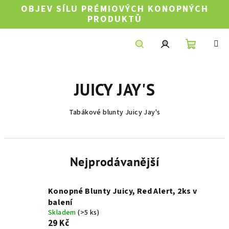
Přejít
OBJEV SÍLU PRÉMIOVÝCH KONOPNÝCH
na
PRODUKTŮ
obsah
Nákupní
Hledat
Přihlášení
JUICY JAY'S
košík
Tabákové blunty Juicy Jay's
Nejprodávanější
Konopné Blunty Juicy, Red Alert, 2ks v
balení
Skladem
(>5 ks)
29 Kč