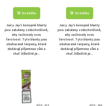
t
ů
Do košíku
Do košíku
Juicy Jay's konopné blunty
Juicy Jay's konopné blunty
jsou zabaleny vzduchotěsně,
jsou zabaleny vzduchotěsně,
aby zachovaly svou
aby zachovaly svou
čerstvost. Tyto blunty jsou
čerstvost. Tyto blunty jsou
obohacené terpeny, které
obohacené terpeny, které
dodávají příjemnou vůni a
dodávají příjemnou vůni a
chuť. Důležité je...
chuť. Důležité je...
KÓD:
613
KÓD:
366