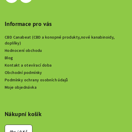
v
k
y
Informace pro vás
v
ý
CBD Canabeat (CBD a konopné produkty,nové kanabinoidy,
p
doplňky)
i
Hodnocení obchodu
s
Blog
u
Kontakt a otevírací doba
Obchodní podmínky
Podmínky ochrany osobních údajů
Moje objednávka
Nákupní košík