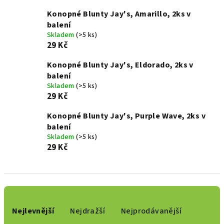
Konopné Blunty Jay's, Amarillo, 2ks v
balení
Skladem
(>5 ks)
29 Kč
Konopné Blunty Jay's, Eldorado, 2ks v
balení
Skladem
(>5 ks)
29 Kč
Konopné Blunty Jay's, Purple Wave, 2ks v
balení
Skladem
(>5 ks)
29 Kč
Ř
a
Nejlevnější
Nejdražší
Nejprodávanější