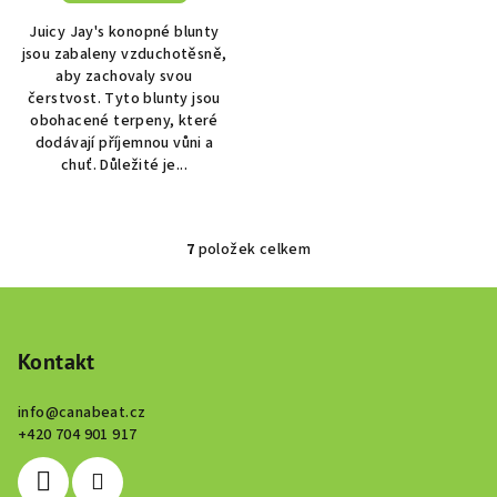
Juicy Jay's konopné blunty
jsou zabaleny vzduchotěsně,
aby zachovaly svou
čerstvost. Tyto blunty jsou
obohacené terpeny, které
dodávají příjemnou vůni a
chuť. Důležité je...
7
položek celkem
O
v
Z
l
á
á
p
Kontakt
d
a
a
c
info
@
canabeat.cz
t
+420 704 901 917
í
í
p
r