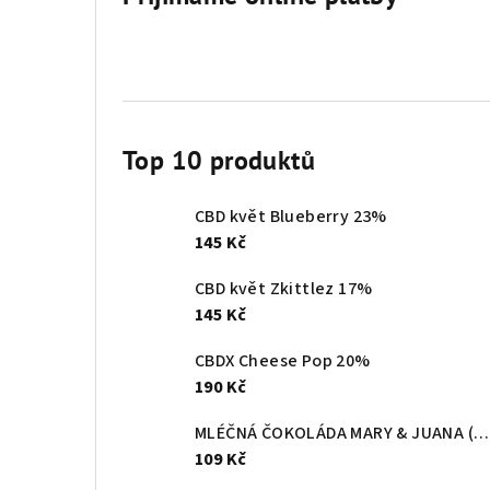
Top 10 produktů
CBD květ Blueberry 23%
145 Kč
CBD květ Zkittlez 17%
145 Kč
CBDX Cheese Pop 20%
190 Kč
MLÉČNÁ ČOKOLÁDA MARY & JUANA (80g)
109 Kč