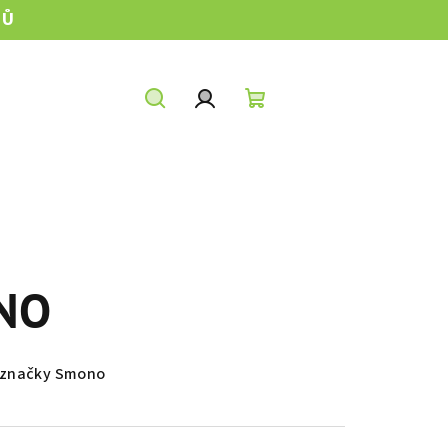
TŮ
Hledat
Přihlášení
Nákupní
košík
NO
 značky Smono