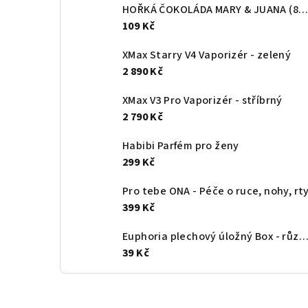
HOŘKÁ ČOKOLÁDA MARY & JUANA (80g)
109 Kč
XMax Starry V4 Vaporizér - zelený
2 890 Kč
XMax V3 Pro Vaporizér - stříbrný
2 790 Kč
Habibi Parfém pro ženy
299 Kč
Pro tebe ONA - Péče o ruce, nohy, rt
399 Kč
Euphoria plechový úložný Box - různé moti
39 Kč