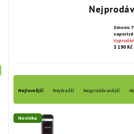
Nejprodáv
Smono 7
vaporizé
Vyprodá
3 190 Kč
Ř
Nejlevnější
Nejdražší
Nejprodávanější
A
a
z
V
e
Novinka
ý
n