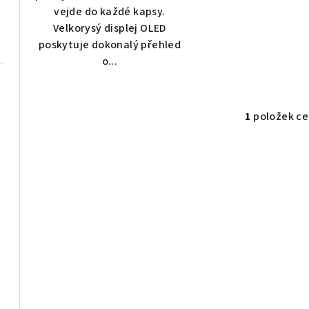
vejde do každé kapsy.
Velkorysý displej OLED
poskytuje dokonalý přehled
o...
1
položek c
O
v
l
á
d
a
c
í
p
r