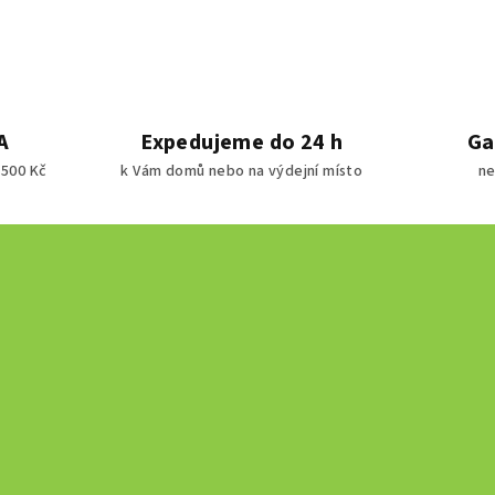
A
Expedujeme do 24 h
Ga
1500 Kč
k Vám domů nebo na výdejní místo
ne