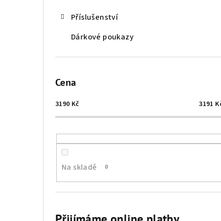
Příslušenství
Dárkové poukazy
Cena
3190
Kč
3191
K
Na skladě
0
Přijímáme online platby