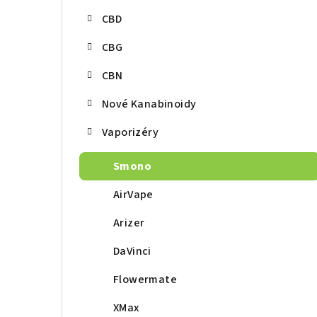
r
CBD
a
CBG
n
CBN
n
í
Nové Kanabinoidy
p
Vaporizéry
a
Smono
n
AirVape
e
Arizer
l
DaVinci
Flowermate
XMax