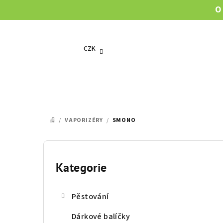
Přejít
O
na
obsah
CZK
/
VAPORIZÉRY
/
SMONO
DOMŮ
P
o
Kategorie
Přeskočit
kategorie
s
Pěstování
t
Dárkové balíčky