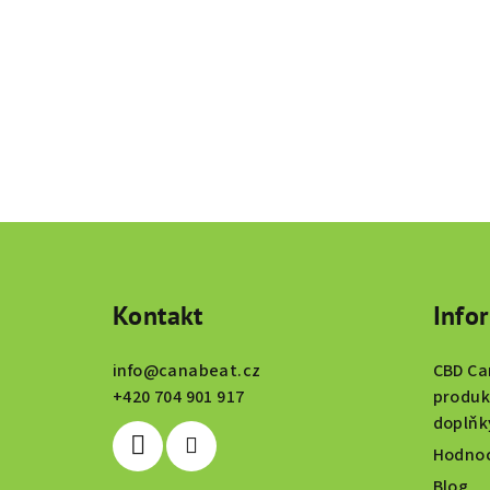
Z
á
Kontakt
Info
p
a
info
@
canabeat.cz
CBD Ca
t
+420 704 901 917
produk
doplňk
í
Hodnoc
Blog