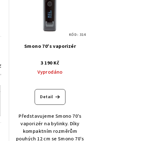
p
í
i
p
s
r
KÓD:
314
p
o
Smono 70's vaporizér
r
d
o
u
3 190 Kč
č
d
Vyprodáno
k
u
t
k
Detail
ů
t
Představujeme Smono 70's
ů
vaporizér na bylinky. Díky
kompaktním rozměrům
pouhých 12 cm se Smono 70's