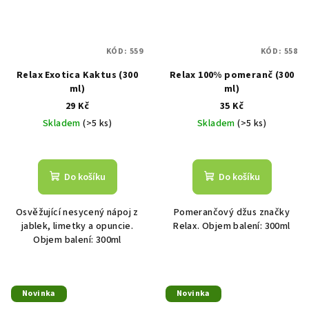
KÓD:
559
KÓD:
558
Relax Exotica Kaktus (300
Relax 100% pomeranč (300
ml)
ml)
29 Kč
35 Kč
Skladem
(>5 ks)
Skladem
(>5 ks)
Do košíku
Do košíku
Osvěžující nesycený nápoj z
Pomerančový džus značky
jablek, limetky a opuncie.
Relax. Objem balení: 300ml
Objem balení: 300ml
Novinka
Novinka