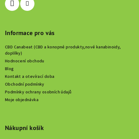
y
v
ý
p
i
Informace pro vás
s
u
CBD Canabeat (CBD a konopné produkty,nové kanabinoidy,
doplňky)
Hodnocení obchodu
Blog
Kontakt a otevírací doba
Obchodní podmínky
Podmínky ochrany osobních údajů
Moje objednávka
Nákupní košík