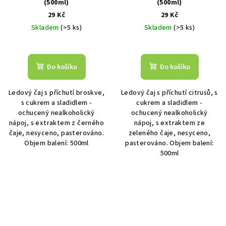
(500ml)
(500ml)
29 Kč
29 Kč
Skladem
(>5 ks)
Skladem
(>5 ks)
Do košíku
Do košíku
Ledový čaj s příchutí broskve,
Ledový čaj s příchutí citrusů, s
s cukrem a sladidlem -
cukrem a sladidlem -
ochucený nealkoholický
ochucený nealkoholický
nápoj, s extraktem z černého
nápoj, s extraktem ze
čaje, nesyceno, pasterováno.
zeleného čaje, nesyceno,
Objem balení: 500ml
pasterováno. Objem balení:
500ml