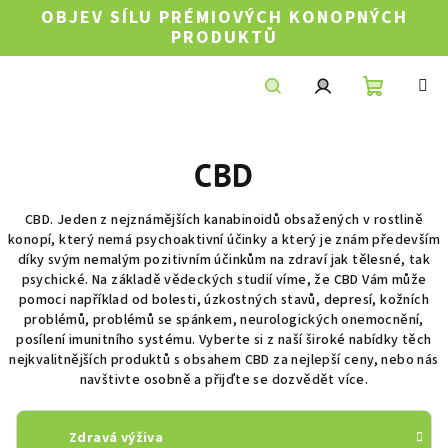
Přejít
OBJEV SÍLU PRÉMIOVÝCH KONOPNÝCH
na
PRODUKTŮ
obsah
Nákupní
Hledat
Přihlášení
CBD
košík
CBD. Jeden z nejznámějších kanabinoidů obsažených v rostlině
konopí, který nemá psychoaktivní účinky a který je znám především
díky svým nemalým pozitivním účinkům na zdraví jak tělesné, tak
psychické. Na základě vědeckých studií víme, že CBD Vám může
pomoci například od bolesti, úzkostných stavů, depresí, kožních
problémů, problémů se spánkem, neurologických onemocnění,
posílení imunitního systému. Vyberte si z naší široké nabídky těch
nejkvalitnějších produktů s obsahem CBD za nejlepší ceny, nebo nás
navštivte osobně a přijďte se dozvědět více.
Zdravá výživa