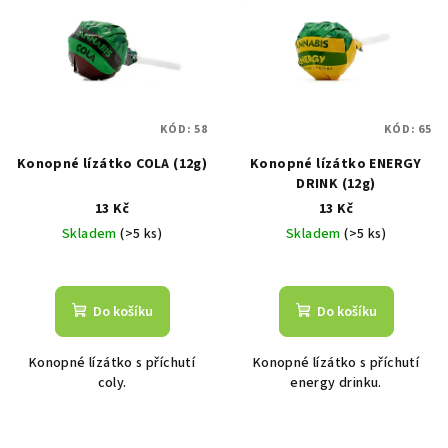
ý
d
p
u
i
k
s
t
p
ů
KÓD:
58
KÓD:
65
r
Konopné lízátko COLA (12g)
Konopné lízátko ENERGY
o
DRINK (12g)
d
13 Kč
13 Kč
u
Skladem
(>5 ks)
Skladem
(>5 ks)
k
Průměrné
t
hodnocení
ů
produktu
Do košíku
Do košíku
je
5,0
Konopné lízátko s příchutí
Konopné lízátko s příchutí
z
coly.
energy drinku.
5
hvězdiček.