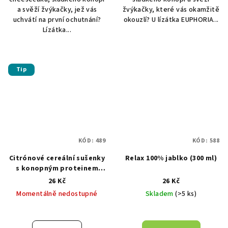
a svěží žvýkačky, jež vás
žvýkačky, které vás okamžitě
uchvátí na první ochutnání?
okouzlí? U lízátka EUPHORIA...
Lízátka...
Tip
KÓD:
489
KÓD:
588
Citrónové cereální sušenky
Relax 100% jablko (300 ml)
s konopným proteinem
(20g)
26 Kč
26 Kč
Momentálně nedostupné
Skladem
(>5 ks)