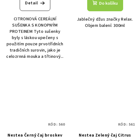
Detail
Do košíku
CITRONOVÁ CEREÁLNÍ
Jablečný džus značky Relax.
SUŠENKA S KONOPNÝM
Objem balení: 300ml
PROTEINEM Tyto sušenky
byly s láskou upečeny s
použitím pouze prvotřídních
tradičních surovin, jako je
celozrnná mouka a třtinový...
KÓD:
560
KÓD:
561
Nestea Černý čaj broskev
Nestea Zelený čaj Citrus