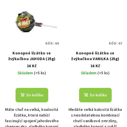
KÓD:
66
KÓD:
67
Konopné lízátko se
Konopné lízátko se
žvýkačkou JAHODA (25g)
žvýkačkou VANILKA (25g)
16 Kč
16 Kč
Skladem
(>5 ks)
Skladem
(>5 ks)
Do košíku
Do košíku
Máte chuť na velká, koulovitá
Hledáte velká kulovitá lízátka
lízátka, která nabízí
s neodolatelnou kombinací
fascinující spojení jahodového
chutí vanilkové zmrzliny,
cheesecaku, sladkého konopí
sladkého konopí a svěží