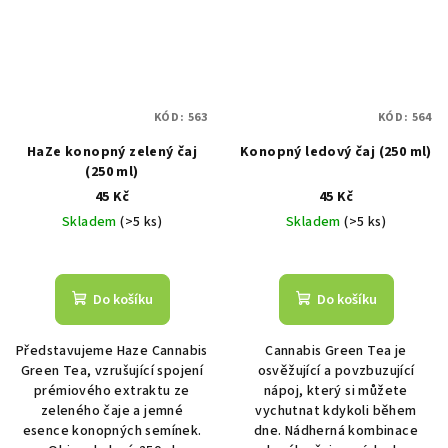
KÓD:
563
KÓD:
564
HaZe konopný zelený čaj
Konopný ledový čaj (250 ml)
(250 ml)
45 Kč
45 Kč
Skladem
(>5 ks)
Skladem
(>5 ks)
Do košíku
Do košíku
Představujeme Haze Cannabis
Cannabis Green Tea je
Green Tea, vzrušující spojení
osvěžující a povzbuzující
prémiového extraktu ze
nápoj, který si můžete
zeleného čaje a jemné
vychutnat kdykoli během
esence konopných semínek.
dne. Nádherná kombinace