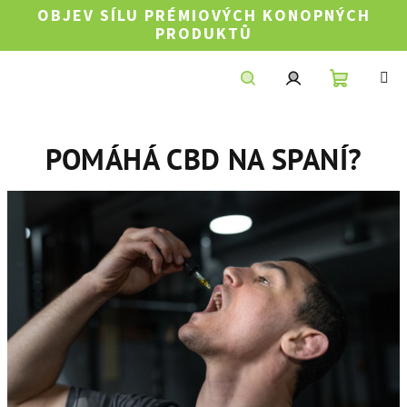
Přejít
OBJEV SÍLU PRÉMIOVÝCH KONOPNÝCH
na
PRODUKTŮ
obsah
Nákupní
Hledat
Přihlášení
POMÁHÁ CBD NA SPANÍ?
košík