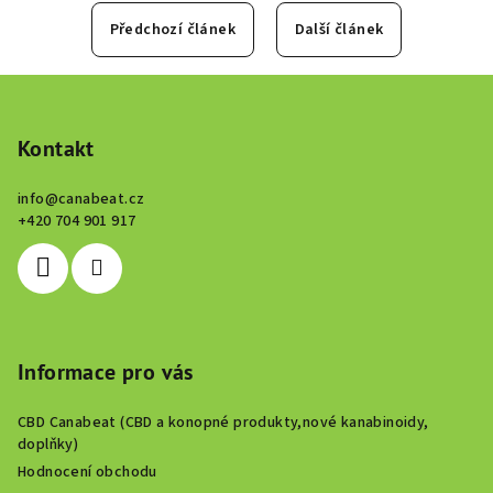
Předchozí článek
Další článek
Z
á
p
Kontakt
a
info
@
canabeat.cz
t
+420 704 901 917
í
Informace pro vás
CBD Canabeat (CBD a konopné produkty,nové kanabinoidy,
doplňky)
Hodnocení obchodu