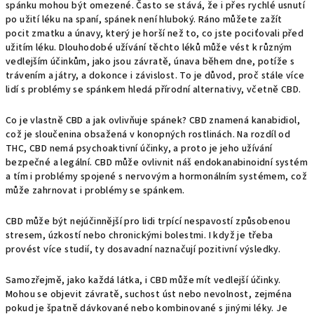
spánku mohou být omezené. Často se stává, že i přes rychlé usnutí
po užití léku na spaní, spánek není hluboký. Ráno můžete zažít
pocit zmatku a únavy, který je horší než to, co jste pociťovali před
užitím léku. Dlouhodobé užívání těchto léků může vést k různým
vedlejším účinkům, jako jsou závratě, únava během dne, potíže s
trávením a játry, a dokonce i závislost. To je důvod, proč stále více
lidí s problémy se spánkem hledá přírodní alternativy, včetně CBD.
Co je vlastně CBD a jak ovlivňuje spánek? CBD znamená kanabidiol,
což je sloučenina obsažená v konopných rostlinách. Na rozdíl od
THC, CBD nemá psychoaktivní účinky, a proto je jeho užívání
bezpečné a legální. CBD může ovlivnit náš endokanabinoidní systém
a tím i problémy spojené s nervovým a hormonálním systémem, což
může zahrnovat i problémy se spánkem.
CBD může být nejúčinnější pro lidi trpící nespavostí způsobenou
stresem, úzkostí nebo chronickými bolestmi. I když je třeba
provést více studií, ty dosavadní naznačují pozitivní výsledky.
Samozřejmě, jako každá látka, i CBD může mít vedlejší účinky.
Mohou se objevit závratě, suchost úst nebo nevolnost, zejména
pokud je špatně dávkované nebo kombinované s jinými léky. Je