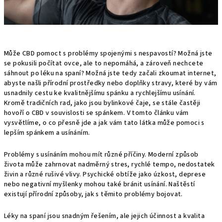
Může CBD pomoct s problémy spojenými s nespavostí? Možná jste
se pokusili počítat ovce, ale to nepomáhá, a zároveň nechcete
sáhnout po léku na spaní? Možná jste tedy začali zkoumat internet,
abyste našli přírodní prostředky nebo doplňky stravy, které by vám
usnadnily cestu ke kvalitnějšímu spánku a rychlejšímu usínání.
Kromě tradičních rad, jako jsou bylinkové čaje, se stále častěji
hovoří o CBD v souvislosti se spánkem. V tomto článku vám
vysvětlíme, o co přesně jde a jak vám tato látka může pomoci s
lepším spánkem a usínáním.
Problémy s usínáním mohou mít různé příčiny. Moderní způsob
života může zahrnovat nadměrný stres, rychlé tempo, nedostatek
živin a různé rušivé vlivy. Psychické obtíže jako úzkost, deprese
nebo negativní myšlenky mohou také bránit usínání. Naštěstí
existují přírodní způsoby, jak s těmito problémy bojovat.
Léky na spaní jsou snadným řešením, ale jejich účinnost a kvalita