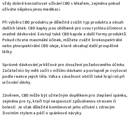
vždy dobré konzultovat užívání CBD s lékařem, zejména pokud
užíváte nějakou jinou medikaci.
Při výběru CBD produktu je důležité zvážit typ produktu a obsah
dalších látek. CBD kapky jsou oblíbené pro svou rychlou účinnost a
snadné dávkování. Existují také CBD kapsle a další formy produktů.
Pokud chcete maximální účinek, můžete zvážit širokospektrální
nebo plnospektrální CBD oleje, které obsahují další prospěšné
látky.
Správné dávkování je klíčové pro dosažení požadovaného účinku.
Začátečníci by měli začít s nižšími dávkami a postupně je zvyšovat
podle reakce jejich těla. Váha a závažnost obtíží také hrají roli při
určování dávky.
Závěrem, CBD může být užitečným doplňkem pro zlepšení spánku,
zejména pro ty, kteří trpí nespavostí způsobenou stresem či
bolestí. Je však důležité kombinovat jeho užívání s zdravým
životním stylem a péčí o spánkové návyky.