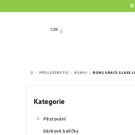
Přejít
O
na
obsah
CZK
/
PŘÍSLUŠENSTVÍ
/
BONGY
/
BONG GRACE GLASS LI
DOMŮ
P
o
Kategorie
Přeskočit
kategorie
s
Pěstování
t
Dárkové balíčky