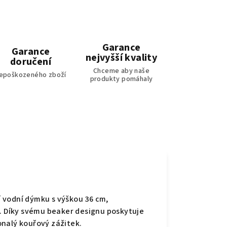
Garance
Garance
nejvyšší kvality
doručení
Chceme aby naše
epoškozeného zboží
produkty pomáhaly
 vodní dýmku s výškou 36 cm,
m. Díky svému beaker designu poskytuje
konalý kouřový zážitek.