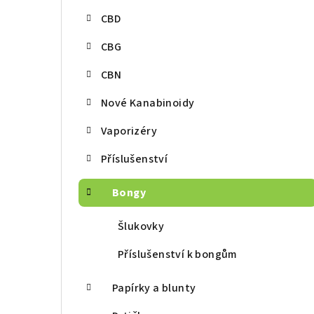
r
CBD
a
CBG
n
CBN
n
í
Nové Kanabinoidy
p
Vaporizéry
a
Příslušenství
n
Bongy
e
Šlukovky
l
Příslušenství k bongům
Papírky a blunty