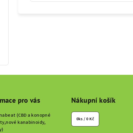
rmace pro vás
Nákupní košík
nabeat (CBD a konopné
0
ks /
0 Kč
ty,nové kanabinoidy,
y)