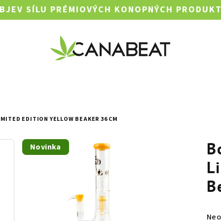
BJEV SÍLU PRÉMIOVÝCH KONOPNÝCH PRODUK
MITED EDITION YELLOW BEAKER 36 CM
B
Novinka
L
B
Prů
Neo