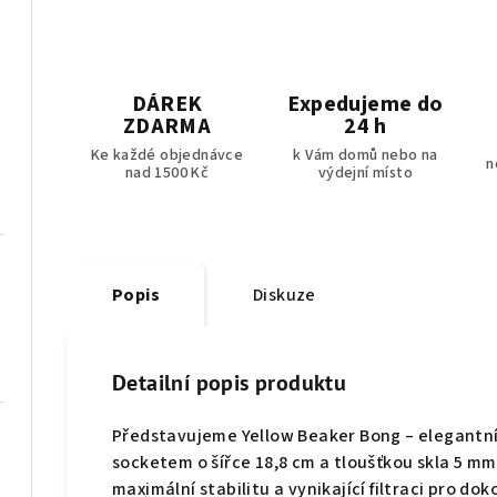
DÁREK
Expedujeme do
ZDARMA
24 h
Ke každé objednávce
k Vám domů nebo na
n
nad 1500 Kč
výdejní místo
Popis
Diskuze
Detailní popis produktu
Představujeme Yellow Beaker Bong – elegantní
socketem o šířce 18,8 cm a tloušťkou skla 5 m
maximální stabilitu a vynikající filtraci pro do