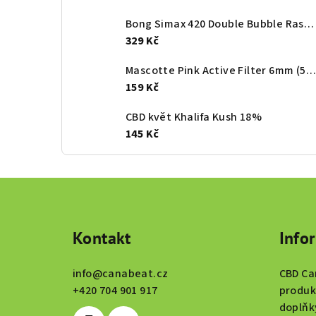
Bong Simax 420 Double Bubble Rasta 23 cm
329 Kč
Mascotte Pink Active Filter 6mm (50ks/bal)
159 Kč
CBD květ Khalifa Kush 18%
145 Kč
Z
á
Kontakt
Info
p
a
info
@
canabeat.cz
CBD Ca
t
+420 704 901 917
produk
doplňk