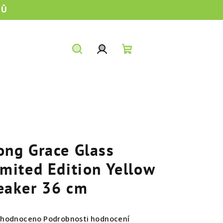
TŮ
Hledat
Přihlášení
Nákupní
košík
ong Grace Glass
imited Edition Yellow
eaker 36 cm
měrné
hodnoceno
Podrobnosti hodnocení