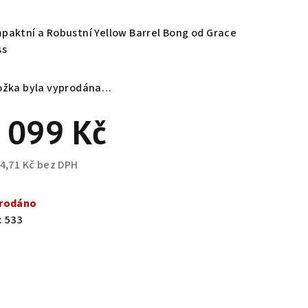
nocení
duktu
paktní a Robustní Yellow Barrel Bong od Grace
ss
ožka byla vyprodána…
zdiček.
 099 Kč
34,71 Kč bez DPH
ná
a:
rodáno
:
533