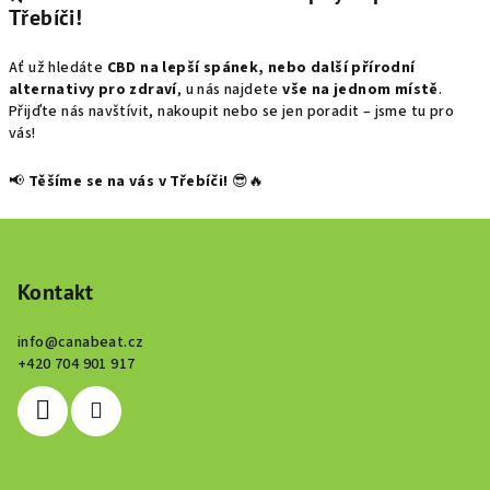
Třebíči!
Ať už hledáte
CBD na lepší spánek, nebo další přírodní
alternativy pro zdraví
, u nás najdete
vše na jednom místě
.
Přijďte nás navštívit, nakoupit nebo se jen poradit – jsme tu pro
vás!
📢
Těšíme se na vás v Třebíči!
😎🔥
Z
á
p
Kontakt
a
info
@
canabeat.cz
t
+420 704 901 917
í