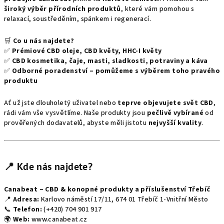
široký výběr přírodních produktů
, které vám pomohou s
relaxací, soustředěním, spánkem i regenerací.
🛒
Co u nás najdete?
✅
Prémiové CBD oleje, CBD květy, HHC-I květy
✅
CBD kosmetika, čaje, masti, sladkosti, potraviny a káva
✅
Odborné poradenství – pomůžeme s výběrem toho pravého
produktu
Ať už jste dlouholetý uživatel nebo
teprve objevujete svět CBD
,
rádi vám vše vysvětlíme. Naše produkty jsou
pečlivě vybírané
od
prověřených dodavatelů, abyste měli jistotu
nejvyšší kvality
.
📍 Kde nás najdete?
Canabeat – CBD & konopné produkty a příslušenství Třebíč
📍
Adresa:
Karlovo náměstí 17/11, 674 01 Třebíč 1-Vnitřní Město
📞
Telefon:
(+420) 704 901 917
🌍
Web:
www.canabeat.cz