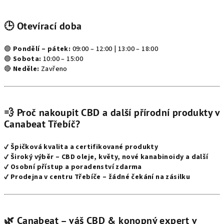
🕒 Otevírací doba
🟢
Pondělí – pátek:
09:00 – 12:00 | 13:00 – 18:00
🟢
Sobota:
10:00 – 15:00
🔴
Neděle:
Zavřeno
💨 Proč nakoupit CBD a další přírodní produkty v
Canabeat Třebíč?
✔
Špičková kvalita a certifikované produkty
✔
Široký výběr – CBD oleje, květy, nové kanabinoidy a další
✔
Osobní přístup a poradenství zdarma
✔
Prodejna v centru Třebíče – žádné čekání na zásilku
🌿 Canabeat – váš CBD & konopný expert v