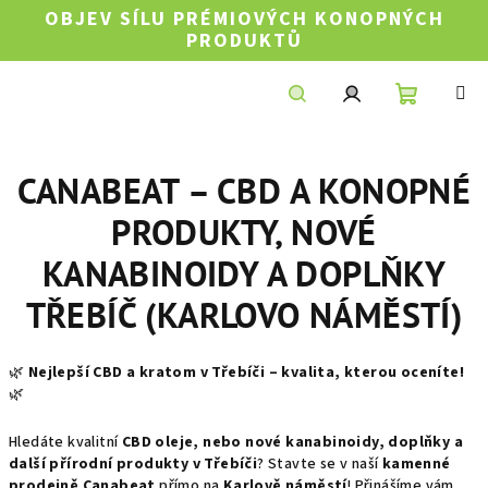
Přejít
OBJEV SÍLU PRÉMIOVÝCH KONOPNÝCH
na
PRODUKTŮ
obsah
Nákupní
Hledat
Přihlášení
CANABEAT – CBD A KONOPNÉ
košík
PRODUKTY, NOVÉ
KANABINOIDY A DOPLŇKY
TŘEBÍČ (KARLOVO NÁMĚSTÍ)
🌿
Nejlepší CBD a kratom v Třebíči – kvalita, kterou oceníte!
🌿
Hledáte kvalitní
CBD oleje, nebo nové kanabinoidy, doplňky a
další přírodní produkty v Třebíči
? Stavte se v naší
kamenné
prodejně Canabeat
přímo na
Karlově náměstí
! Přinášíme vám