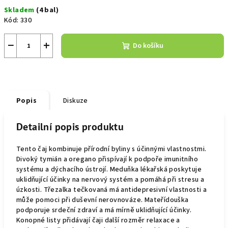
Měrná
Skladem
(4 bal)
cena:
Kód:
330
−
+
Do košíku
Popis
Diskuze
Detailní popis produktu
Tento čaj kombinuje přírodní byliny s účinnými vlastnostmi.
Divoký tymián a oregano přispívají k podpoře imunitního
systému a dýchacího ústrojí. Meduňka lékařská poskytuje
uklidňující účinky na nervový systém a pomáhá při stresu a
úzkosti. Třezalka tečkovaná má antidepresivní vlastnosti a
může pomoci při duševní nerovnováze. Mateřídouška
podporuje srdeční zdraví a má mírně uklidňující účinky.
Konopné listy přidávají čaji další rozměr relaxace a