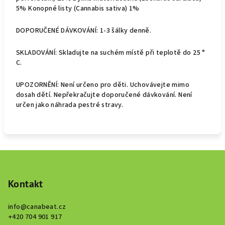
5% Konopné listy (Cannabis sativa) 1%
DOPORUČENÉ DÁVKOVÁNÍ: 1-3 šálky denně.
SKLADOVÁNÍ: Skladujte na suchém místě při teplotě do 25 °
C.
UPOZORNĚNÍ: Není určeno pro děti. Uchovávejte mimo
dosah dětí. Nepřekračujte doporučené dávkování. Není
určen jako náhrada pestré stravy.
Z
á
p
Kontakt
a
info
@
canabeat.cz
t
+420 704 901 917