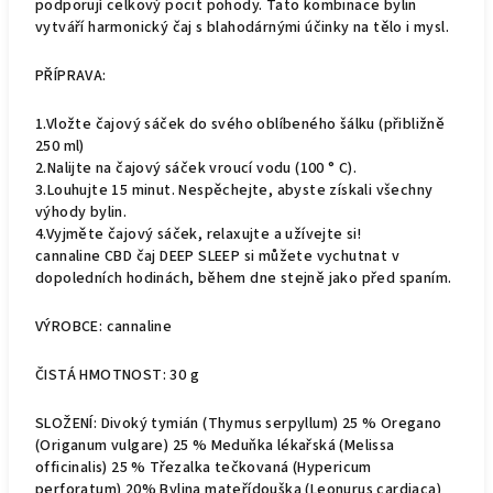
podporují celkový pocit pohody. Tato kombinace bylin
vytváří harmonický čaj s blahodárnými účinky na tělo i mysl.
PŘÍPRAVA:
1.Vložte čajový sáček do svého oblíbeného šálku (přibližně
250 ml)
2.Nalijte na čajový sáček vroucí vodu (100 ° C).
3.Louhujte 15 minut. Nespěchejte, abyste získali všechny
výhody bylin.
4.Vyjměte čajový sáček, relaxujte a užívejte si!
cannaline CBD čaj DEEP SLEEP si můžete vychutnat v
dopoledních hodinách, během dne stejně jako před spaním.
VÝROBCE: cannaline
ČISTÁ HMOTNOST: 30 g
SLOŽENÍ: Divoký tymián (Thymus serpyllum) 25 % Oregano
(Origanum vulgare) 25 % Meduňka lékařská (Melissa
officinalis) 25 % Třezalka tečkovaná (Hypericum
perforatum) 20% Bylina mateřídouška (Leonurus cardiaca)