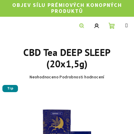
Přejít
OBJEV SÍLU PRÉMIOVÝCH KONOPNÝCH
na
PRODUKTŮ
obsah
Nákupní
Hledat
Přihlášení
CBD Tea DEEP SLEEP
košík
(20x1,5g)
Průměrné
Neohodnoceno
Podrobnosti hodnocení
hodnocení
Tip
produktu
je
0,0
z
5
hvězdiček.