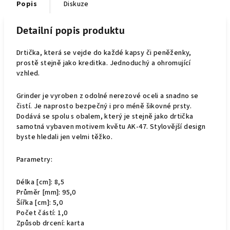
Popis
Diskuze
Detailní popis produktu
Drtička, která se vejde do každé kapsy či peněženky,
prostě stejně jako kreditka. Jednoduchý a ohromující
vzhled.
Grinder je vyroben z odolné nerezové oceli a snadno se
čistí. Je naprosto bezpečný i pro méně šikovné prsty.
Dodává se spolu s obalem, který je stejně jako drtička
samotná vybaven motivem květu AK-47. Stylovější design
byste hledali jen velmi těžko.
Parametry:
Délka [cm]: 8,5
Průměr [mm]: 95,0
Šířka [cm]: 5,0
Počet částí: 1,0
Způsob drcení: karta