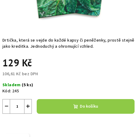
Drtička, která se vejde do každé kapsy či peněženky, prostě stejně
jako kreditka. Jednoduchý a ohromující vzhled.
129 Kč
106,61 Kč bez DPH
Měrná
Skladem
(5 ks)
cena:
Kód:
245
−
+
Do košíku