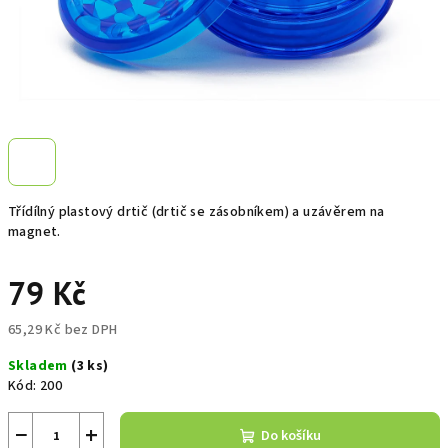
Třídílný plastový drtič (drtič se zásobníkem) a uzávěrem na
magnet.
79 Kč
65,29 Kč bez DPH
Měrná
Skladem
(3 ks)
cena:
Kód:
200
−
+
Do košíku