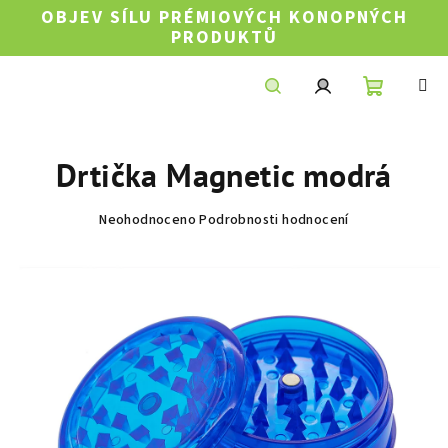
Přejít
OBJEV SÍLU PRÉMIOVÝCH KONOPNÝCH
na
PRODUKTŮ
obsah
Nákupní
Hledat
Přihlášení
Drtička Magnetic modrá
košík
Průměrné
Neohodnoceno
Podrobnosti hodnocení
hodnocení
produktu
je
0,0
z
5
hvězdiček.