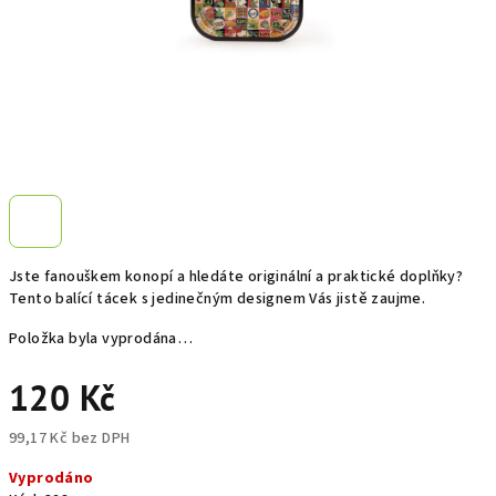
Jste fanouškem konopí a hledáte originální a praktické doplňky?
Tento balící tácek s jedinečným designem Vás jistě zaujme.
Položka byla vyprodána…
120 Kč
99,17 Kč bez DPH
Měrná
Vyprodáno
cena: