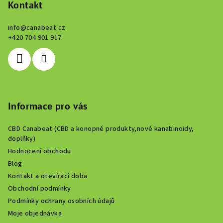
p
Kontakt
a
info
@
canabeat.cz
t
+420 704 901 917
í
Informace pro vás
CBD Canabeat (CBD a konopné produkty,nové kanabinoidy,
doplňky)
Hodnocení obchodu
Blog
Kontakt a otevírací doba
Obchodní podmínky
Podmínky ochrany osobních údajů
Moje objednávka