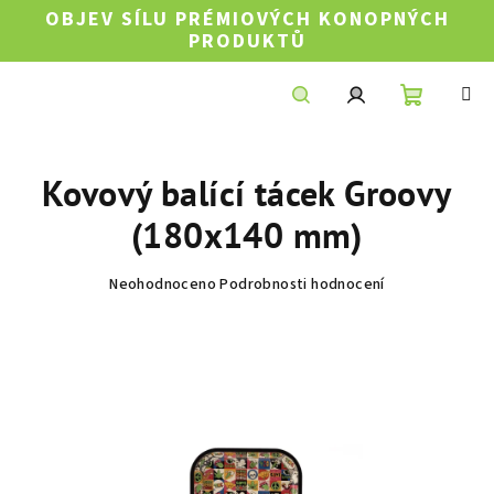
Přejít
OBJEV SÍLU PRÉMIOVÝCH KONOPNÝCH
na
PRODUKTŮ
obsah
Nákupní
Hledat
Přihlášení
Kovový balící tácek Groovy
košík
(180x140 mm)
Průměrné
Neohodnoceno
Podrobnosti hodnocení
hodnocení
produktu
je
0,0
z
5
hvězdiček.