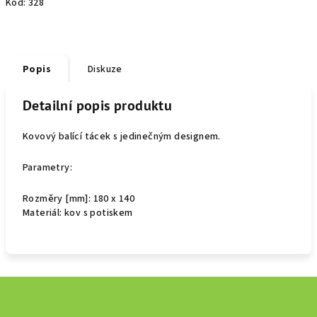
Kód:
328
Popis
Diskuze
Detailní popis produktu
Kovový balící tácek s jedinečným designem.
Parametry:
Rozměry [mm]: 180 x 140
Materiál: kov s potiskem
Z
á