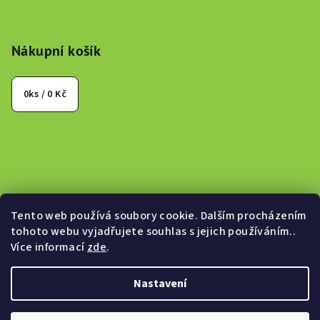
Nákupní košík
0
ks /
0 Kč
Tento web používá soubory cookie. Dalším procházením
tohoto webu vyjadřujete souhlas s jejich používáním..
Více informací
zde
.
Nastavení
Copyright 2026
Canabeat.cz
. Všechna práva vyhrazena.