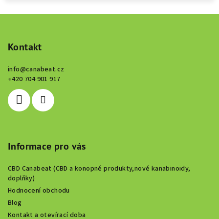
Z
á
p
Kontakt
a
info
@
canabeat.cz
t
+420 704 901 917
í
Informace pro vás
CBD Canabeat (CBD a konopné produkty,nové kanabinoidy,
doplňky)
Hodnocení obchodu
Blog
Kontakt a otevírací doba