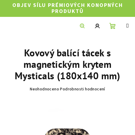
Přejít
OBJEV SÍLU PRÉMIOVÝCH KONOPNÝCH
na
PRODUKTŮ
obsah
Nákupní
Hledat
Přihlášení
Kovový balící tácek s
košík
magnetickým krytem
Mysticals (180x140 mm)
Průměrné
Neohodnoceno
Podrobnosti hodnocení
hodnocení
produktu
je
0,0
z
5
hvězdiček.