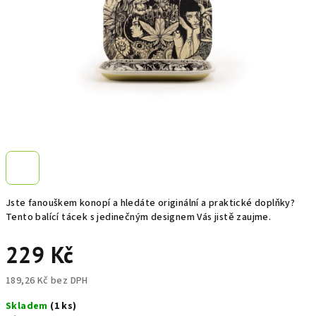
Jste fanouškem konopí a hledáte originální a praktické doplňky?
Tento balící tácek s jedinečným designem Vás jistě zaujme.
229 Kč
189,26 Kč bez DPH
Měrná
Skladem
(1 ks)
cena: