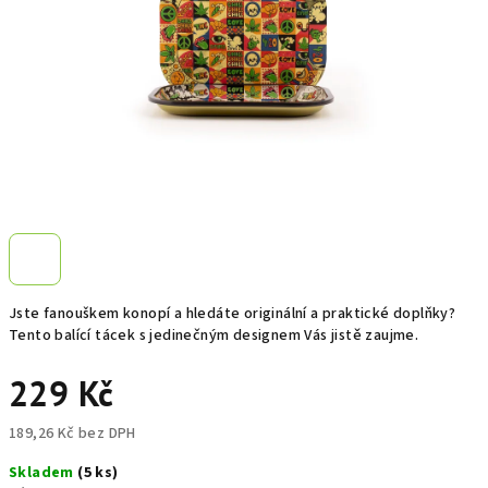
Jste fanouškem konopí a hledáte originální a praktické doplňky?
Tento balící tácek s jedinečným designem Vás jistě zaujme.
229 Kč
189,26 Kč bez DPH
Měrná
Skladem
(5 ks)
cena: