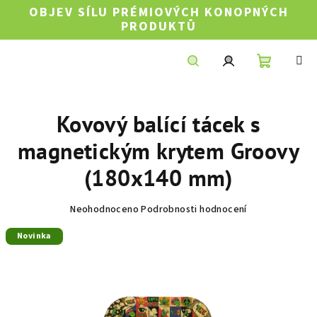
Přejít
OBJEV SÍLU PRÉMIOVÝCH KONOPNÝCH
na
PRODUKTŮ
obsah
Nákupní
Hledat
Přihlášení
Kovový balící tácek s
košík
magnetickým krytem Groovy
(180x140 mm)
Průměrné
Neohodnoceno
Podrobnosti hodnocení
hodnocení
Novinka
produktu
je
0,0
z
5
hvězdiček.