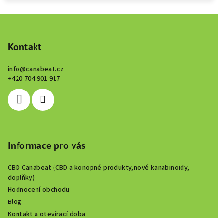
Z
á
p
Kontakt
a
info
@
canabeat.cz
t
+420 704 901 917
í
Informace pro vás
CBD Canabeat (CBD a konopné produkty,nové kanabinoidy,
doplňky)
Hodnocení obchodu
Blog
Kontakt a otevírací doba