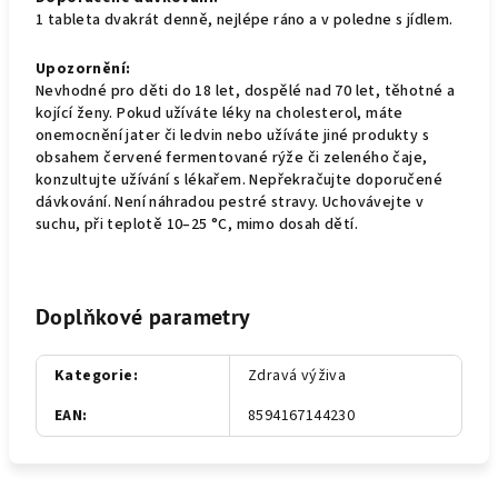
1 tableta dvakrát denně, nejlépe ráno a v poledne s jídlem.
Upozornění:
Nevhodné pro děti do 18 let, dospělé nad 70 let, těhotné a
kojící ženy. Pokud užíváte léky na cholesterol, máte
onemocnění jater či ledvin nebo užíváte jiné produkty s
obsahem červené fermentované rýže či zeleného čaje,
konzultujte užívání s lékařem. Nepřekračujte doporučené
dávkování. Není náhradou pestré stravy. Uchovávejte v
suchu, při teplotě 10–25 °C, mimo dosah dětí.
Doplňkové parametry
Kategorie
:
Zdravá výživa
EAN
:
8594167144230