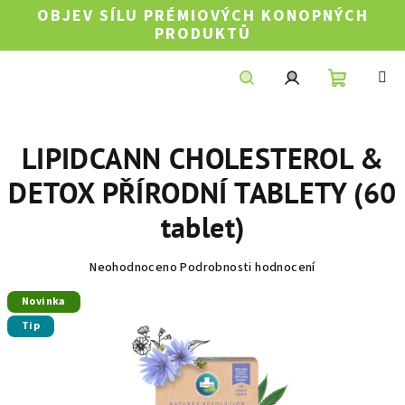
Přejít
OBJEV SÍLU PRÉMIOVÝCH KONOPNÝCH
na
PRODUKTŮ
obsah
Nákupní
Hledat
Přihlášení
LIPIDCANN CHOLESTEROL &
košík
DETOX PŘÍRODNÍ TABLETY (60
tablet)
Průměrné
Neohodnoceno
Podrobnosti hodnocení
hodnocení
Novinka
produktu
je
Tip
0,0
z
5
hvězdiček.