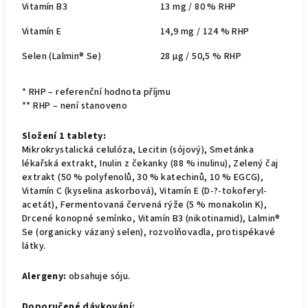
Vitamín B3
13 mg / 80 % RHP
Vitamín E
14,9 mg / 124 % RHP
Selen (Lalmin® Se)
28 µg / 50,5 % RHP
* RHP – referenční hodnota příjmu
** RHP – není stanoveno
Složení 1 tablety:
Mikrokrystalická celulóza, Lecitin (sójový), Smetánka
lékařská extrakt, Inulin z čekanky (88 % inulinu), Zelený čaj
extrakt (50 % polyfenolů, 30 % katechinů, 10 % EGCG),
Vitamín C (kyselina askorbová), Vitamín E (D-?-tokoferyl-
acetát), Fermentovaná červená rýže (5 % monakolin K),
Drcené konopné semínko, Vitamín B3 (nikotinamid), Lalmin®
Se (organicky vázaný selen), rozvolňovadla, protispékavé
látky.
Alergeny:
obsahuje sóju.
Doporučené dávkování: