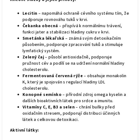
Lecitin
– napomáhá ochraně cévního systému tím, že
podporuje rovnováhu tuků v krvi.
Čekanka obecná
– přispívá k normálnímu trávení,
funkci jater a stabilizaci hladiny cukru v krvi.
Smetánka lékařská
– známá svým detoxikačním
působením, podporuje zpracování tuků a stimuluje
lymfatický systém.
Zelený čaj
– působí antioxidačně, podporuje
pružnost cév a podílí se na udržení normální hladiny
cholesterolu.
Fermentovaná červená rýže
– obsahuje monakolin
K, který je spojován s regulací hladiny LDL
cholesterolu.
Konopné semínko
– přírodní zdroj omega kyselin a
dalších bioaktivních látek pro srdce a imunitu.
Vitamíny C, E, B3 a selen
– chrání buňky před
oxidačním stresem, podporují distribuci účinných
látek a celkovou detoxikaci.
Aktivní látky: