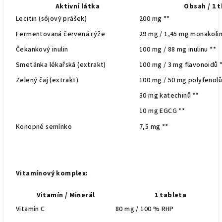
Aktivní látka
Obsah / 1 t
Lecitin (sójový prášek)
200 mg **
Fermentovaná červená rýže
29 mg / 1,45 mg monakolin
Čekankový inulin
100 mg / 88 mg inulinu **
Smetánka lékařská (extrakt)
100 mg / 3 mg flavonoidů 
Zelený čaj (extrakt)
100 mg / 50 mg polyfenolů
30 mg katechinů **
10 mg EGCG **
Konopné semínko
7,5 mg **
Vitamínový komplex:
Vitamín / Minerál
1 tableta
Vitamín C
80 mg / 100 % RHP