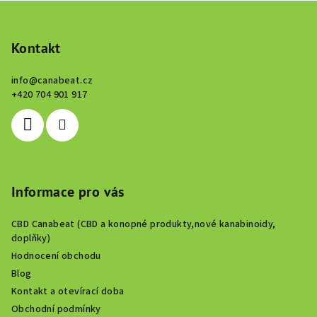
Z
á
p
Kontakt
a
info
@
canabeat.cz
t
+420 704 901 917
í
Informace pro vás
CBD Canabeat (CBD a konopné produkty,nové kanabinoidy,
doplňky)
Hodnocení obchodu
Blog
Kontakt a otevírací doba
Obchodní podmínky