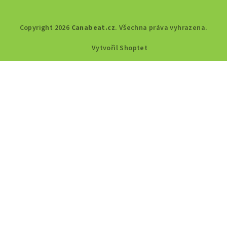
Copyright 2026
Canabeat.cz
. Všechna práva vyhrazena.
Vytvořil Shoptet