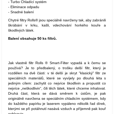
- Turbo Chladící systém
- Eliminace odpadu
- Snadné balení
Chytré filtry Rolls® jsou speciálně navrženy tak, aby zabránili
škrábání v krku, kašli, vdechování horkého kouře a
škodlivých látek.
Balení obsahuje 50 ks filtrů.
Jak vlastně filtr Rolls ® Smart-Filter vypadá a k čemu se
používá? Je to předbalený, o trošku delší filtr, který je
rozdělen na dvě části: v té delší je skryt "klasický" filtr ze
speciálních materiálů, které se vyvíjely po dlouhá léta s
jediným cílem: zachytit co nejvíce škodlivin a propustit co
nejvíce „neškodlivin“, čili těch látek, které chceme inhalovat.
Druhá část, která se dává směrem k ústům, je pak
originálně navržena se speciálním chladicím systémem, kdy
do každého papírku je laserem vypáleno několik řad dírek,
kterými se při potáhnutí nasává vzduch a příjemně pak kouř
ochlazuje.