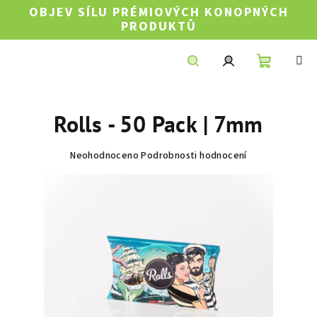
Přejít
OBJEV SÍLU PRÉMIOVÝCH KONOPNÝCH
na
PRODUKTŮ
obsah
Nákupní
Hledat
Přihlášení
Rolls - 50 Pack | 7mm
košík
Průměrné
Neohodnoceno
Podrobnosti hodnocení
hodnocení
produktu
je
0,0
z
5
hvězdiček.