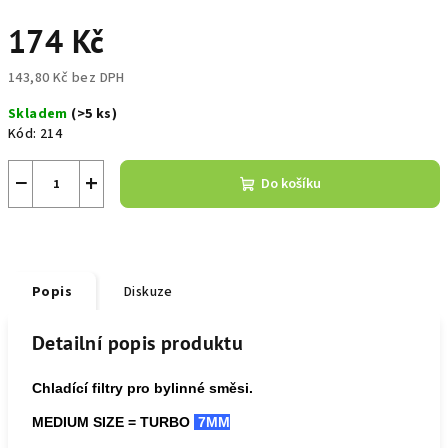
174 Kč
143,80 Kč bez DPH
Měrná
Skladem
(>5 ks)
cena:
Kód:
214
−
+
Do košíku
Popis
Diskuze
Detailní popis produktu
Chladící filtry pro bylinné směsi.
MEDIUM SIZE =
TURBO
7MM