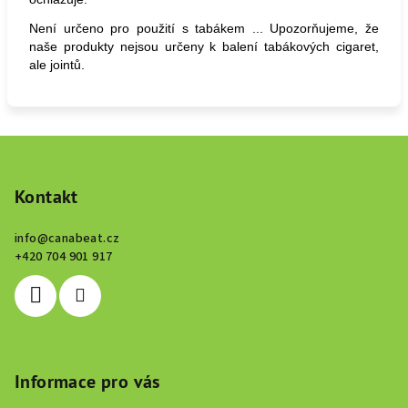
Není určeno pro použití s tabákem ... Upozorňujeme, že
naše produkty nejsou určeny k balení tabákových cigaret,
ale jointů.
Z
á
p
Kontakt
a
info
@
canabeat.cz
t
+420 704 901 917
í
Informace pro vás