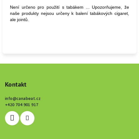
Není určeno pro použití s tabákem ... Upozorňujeme, že
naše produkty nejsou určeny k balení tabákových cigaret,
ale jointů.
Z
á
p
Kontakt
a
info
@
canabeat.cz
t
+420 704 901 917
í