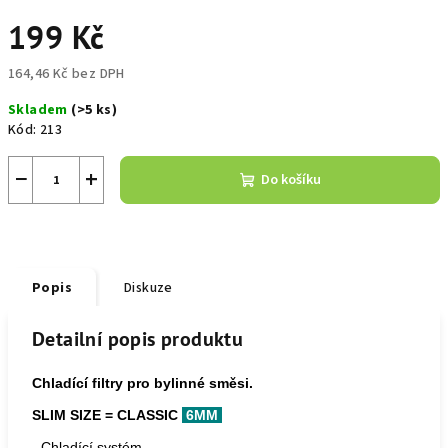
199 Kč
164,46 Kč bez DPH
Měrná
Skladem
(>5 ks)
cena:
Kód:
213
−
+
Do košíku
Popis
Diskuze
Detailní popis produktu
Chladící filtry pro bylinné směsi.
SLIM SIZE =
CLASSIC
6MM
- Chladící systém