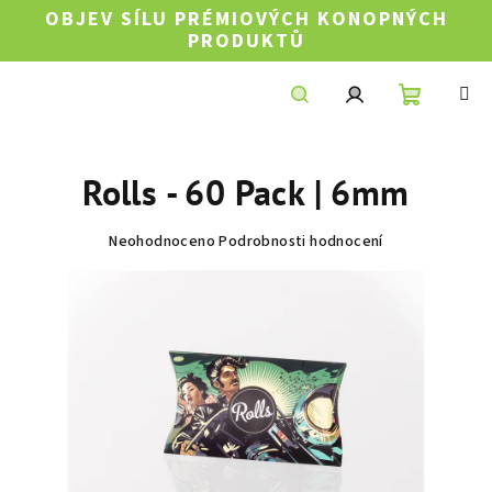
Přejít
OBJEV SÍLU PRÉMIOVÝCH KONOPNÝCH
na
PRODUKTŮ
obsah
Nákupní
Hledat
Přihlášení
Rolls - 60 Pack | 6mm
košík
Průměrné
Neohodnoceno
Podrobnosti hodnocení
hodnocení
produktu
je
0,0
z
5
hvězdiček.