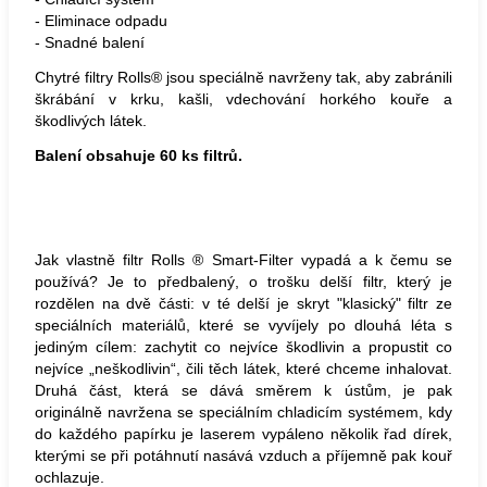
- Eliminace odpadu
- Snadné balení
Chytré filtry
Rolls
® jsou speciálně navrženy tak, aby zabránili
škrábání v krku, kašli, vdechování horkého kouře a
škodlivých látek.
Balení obsahuje 60 ks filtrů.
Jak vlastně filtr Rolls ® Smart-Filter vypadá a k čemu se
používá? Je to předbalený, o trošku delší filtr, který je
rozdělen na dvě části: v té delší je skryt "klasický" filtr ze
speciálních materiálů, které se vyvíjely po dlouhá léta s
jediným cílem: zachytit co nejvíce škodlivin a propustit co
nejvíce „neškodlivin“, čili těch látek, které chceme inhalovat.
Druhá část, která se dává směrem k ústům, je pak
originálně navržena se speciálním chladicím systémem, kdy
do každého papírku je laserem vypáleno několik řad dírek,
kterými se při potáhnutí nasává vzduch a příjemně pak kouř
ochlazuje.