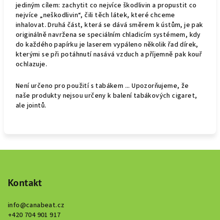
jediným cílem: zachytit co nejvíce škodlivin a propustit co
nejvíce „neškodlivin“, čili těch látek, které chceme
inhalovat. Druhá část, která se dává směrem k ústům, je pak
originálně navržena se speciálním chladicím systémem, kdy
do každého papírku je laserem vypáleno několik řad dírek,
kterými se při potáhnutí nasává vzduch a příjemně pak kouř
ochlazuje.
Není určeno pro použití s tabákem ... Upozorňujeme, že
naše produkty nejsou určeny k balení tabákových cigaret,
ale jointů.
Z
á
p
Kontakt
a
info
@
canabeat.cz
t
+420 704 901 917