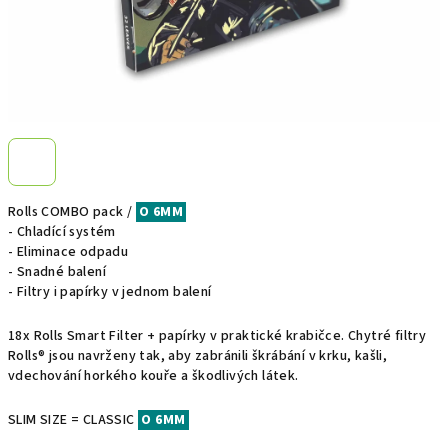
Rolls COMBO pack /
O 6MM
- Chladící systém
- Eliminace odpadu
- Snadné balení
- Filtry i papírky v jednom balení
18x Rolls Smart Filter + papírky v praktické krabičce. Chytré filtry
Rolls® jsou navrženy tak, aby zabránili škrábání v krku, kašli,
vdechování horkého kouře a škodlivých látek.
SLIM SIZE = CLASSIC
O 6MM