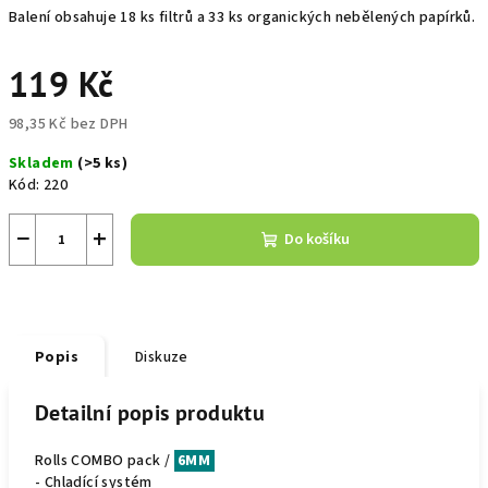
Balení obsahuje 18 ks filtrů a 33 ks organických nebělených papírků.
119 Kč
98,35 Kč bez DPH
Měrná
Skladem
(>5 ks)
cena:
Kód:
220
−
+
Do košíku
Popis
Diskuze
Detailní popis produktu
Rolls COMBO pack /
6MM
- Chladící systém