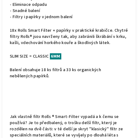
- Eliminace odpadu
- Snadné balení
- Filtry i papírky v jednom balení
18x Rolls Smart Filter + papírky v praktické krabičce. Chytré
filtry Rolls® jsou navrženy tak, aby zabránili škrábání v krku,
kašli, vdechování horkého kouře a škodlivých látek.
SLIM SIZE = CLASSIC
6MM
Balení obsahuje 18 ks filtrů a 33 ks organických
nebělených papírků.
Jak vlastně filtr Rolls ® Smart-Filter vypadá a k čemu se
používá? Je to předbalený, o trošku delší filtr, který je
rozdělen na dvě části: v té delší je skryt "klasický" filtr ze
speciálních materiálů, které se vyvíjely po dlouhá léta s