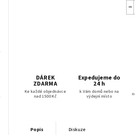
−
DÁREK
Expedujeme do
ZDARMA
24 h
Ke každé objednávce
k Vám domů nebo na
n
nad 1500 Kč
výdejní místo
Popis
Diskuze