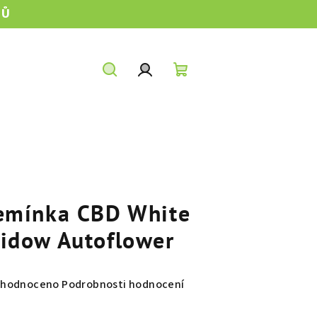
TŮ
Hledat
Přihlášení
Nákupní
košík
emínka CBD White
idow Autoflower
měrné
hodnoceno
Podrobnosti hodnocení
nocení