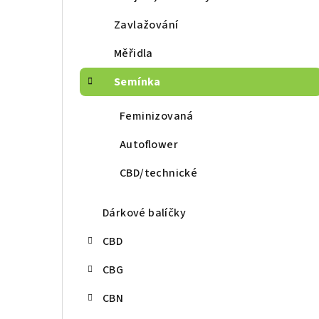
r
a
Zavlažování
n
Měřidla
n
Semínka
í
Feminizovaná
p
Autoflower
a
CBD/technické
n
e
Dárkové balíčky
l
CBD
CBG
CBN