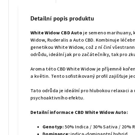
Detailní popis produktu
White Widow CBD Auto
je semeno marihuany, k
Widow, Ruderalis a Auto CBD. Kombinuje léčeb
genetikou White Widow, což z ní činí všestra
odrůdu, ideální jak pro začátečníky, tak pro zk
Aroma této CBD White Widow je příjemně kořeně
a květin. Tento sofistikovaný profil zajišťuje j
Tato odrůda je ideální pro hlubokou relaxaci a 
psychoaktivního efektu.
Detailní informace CBD White Widow Auto:
Genotyp:
50% Indica / 30% Sativa / 20% R
Dominance:
indica-dominantní hybrid