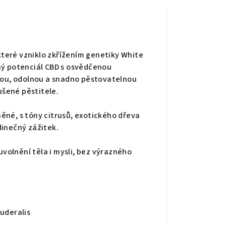
teré vzniklo zkřížením genetiky White
ný potenciál CBD s osvědčenou
nnou, odolnou a snadno pěstovatelnou
ušené pěstitele.
né, s tóny citrusů, exotického dřeva
edinečný zážitek.
uvolnění těla i mysli, bez výrazného
uderalis