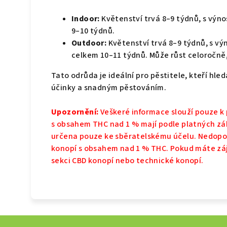
Indoor:
Květenství trvá 8–9 týdnů, s výn
9–10 týdnů.
Outdoor:
Květenství trvá 8–9 týdnů, s výn
celkem 10–11 týdnů. Může růst celoročně,
Tato odrůda je ideální pro pěstitele, kteří hle
účinky a snadným pěstováním.
Upozornění:
Veškeré informace slouží pouze k
s obsahem THC nad 1 % mají podle platných zá
určena pouze ke sběratelskému účelu. Nedopor
konopí s obsahem nad 1 % THC. Pokud máte záje
sekci CBD konopí nebo technické konopí.