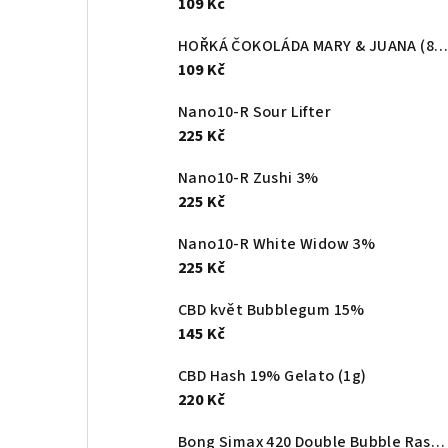
109 Kč
HOŘKÁ ČOKOLÁDA MARY & JUANA (80g)
109 Kč
Nano10-R Sour Lifter
225 Kč
Nano10-R Zushi 3%
225 Kč
Nano10-R White Widow 3%
225 Kč
CBD květ Bubblegum 15%
145 Kč
CBD Hash 19% Gelato (1g)
220 Kč
Bong Simax 420 Double Bubble Rasta 23 cm