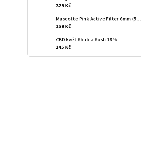
329 Kč
Mascotte Pink Active Filter 6mm (50ks/bal)
159 Kč
CBD květ Khalifa Kush 18%
145 Kč