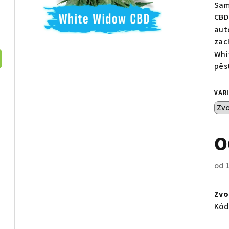
pro
Sam
je
CBD
0,0
aut
z
zac
5
Whit
hvě
pěs
VAR
od
Měr
cen
Zvo
Kód