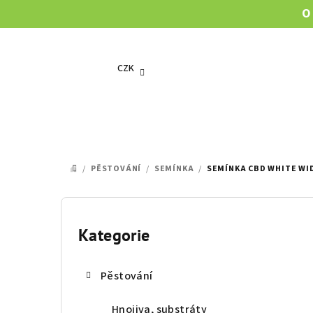
Přejít
O
na
obsah
CZK
/
PĚSTOVÁNÍ
/
SEMÍNKA
/
SEMÍNKA CBD WHITE W
DOMŮ
P
o
Kategorie
Přeskočit
kategorie
s
Pěstování
t
Hnojiva, substráty