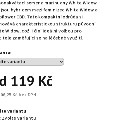
duktu
onakvétací semena marihuany White Widow
 jsou hybridem mezi feminized White Widow a
oflower CBD. Tato kompaktní odrůda si
hovává charakteristickou strukturu původní
e Widow, což ji činí ideální volbou pro
zdiček.
titele zaměřující se na léčebné využití.
IANTA:
od
119 Kč
106,25 Kč
bez DPH
ná
a:
lte variantu
:
Zvolte variantu