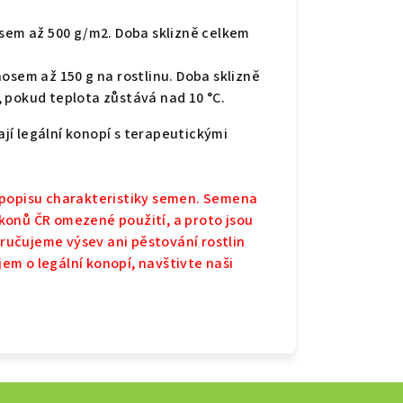
osem až 500 g/m2. Doba sklizně celkem
osem až 150 g na rostlinu. Doba sklizně
 pokud teplota zůstává nad 10 °C.
dají legální konopí s terapeutickými
 popisu charakteristiky semen. Semena
konů ČR omezené použití, a proto jsou
učujeme výsev ani pěstování rostlin
m o legální konopí, navštivte naši