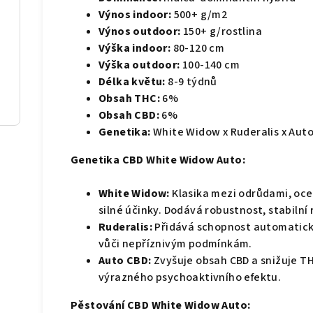
Výnos indoor:
500+ g/m2
Výnos outdoor:
150+ g/rostlina
Výška indoor:
80-120 cm
Výška outdoor:
100-140 cm
Délka květu:
8-9 týdnů
Obsah THC:
6%
Obsah CBD:
6%
Genetika:
White Widow x Ruderalis x Aut
Genetika CBD White Widow Auto:
White Widow:
Klasika mezi odrůdami, oce
silné účinky. Dodává robustnost, stabilní
Ruderalis:
Přidává schopnost automatické
vůči nepříznivým podmínkám.
Auto CBD:
Zvyšuje obsah CBD a snižuje TH
výrazného psychoaktivního efektu.
Pěstování CBD White Widow Auto: