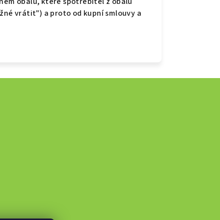
ném obalu, které spotřebitel z obalu
žné vrátit") a proto od kupní smlouvy a