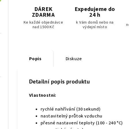
DÁREK
Expedujeme do
ZDARMA
24 h
Ke každé objednávce
k Vám domů nebo na
n
nad 1500 Kč
výdejní místo
Popis
Diskuze
Detailní popis produktu
Vlastnostni:
rychlé nahřívání (30 sekund)
nastavitelný průtok vzduchu
přesné nastavení teploty (100 - 240 °C)