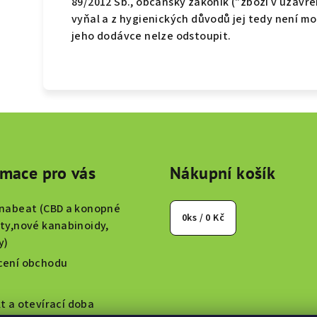
89/2012 Sb., občanský zákoník ("zboží v uzavře
vyňal a z hygienických důvodů jej tedy není mo
jeho dodávce nelze odstoupit.
rmace pro vás
Nákupní košík
nabeat (CBD a konopné
0
ks /
0 Kč
ty,nové kanabinoidy,
y)
ení obchodu
t a otevírací doba