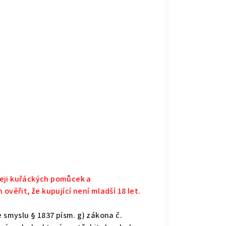
odeji kuřáckých pomůcek a
ověřit, že kupující není mladší 18 let.
 smyslu § 1837 písm. g) zákona č.