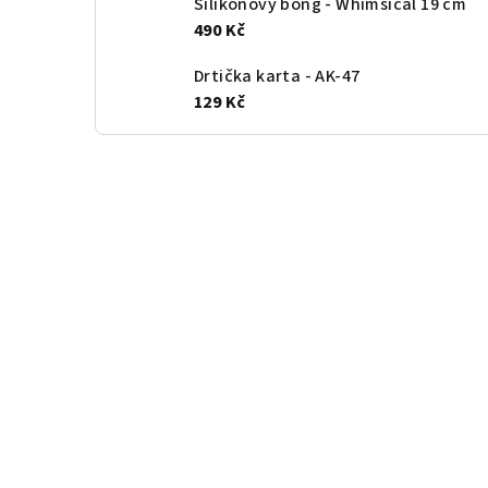
Silikonový bong - Whimsical 19 cm
490 Kč
Drtička karta - AK-47
129 Kč