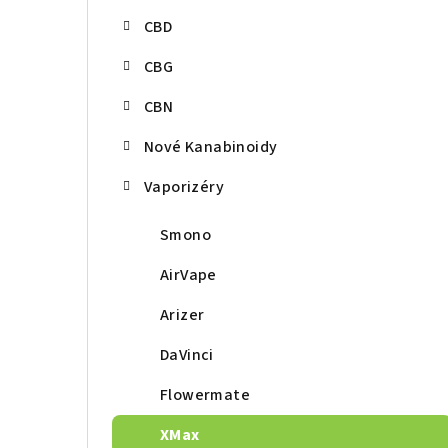
r
CBD
a
CBG
n
CBN
n
í
Nové Kanabinoidy
p
Vaporizéry
a
Smono
n
AirVape
e
Arizer
l
DaVinci
Flowermate
XMax