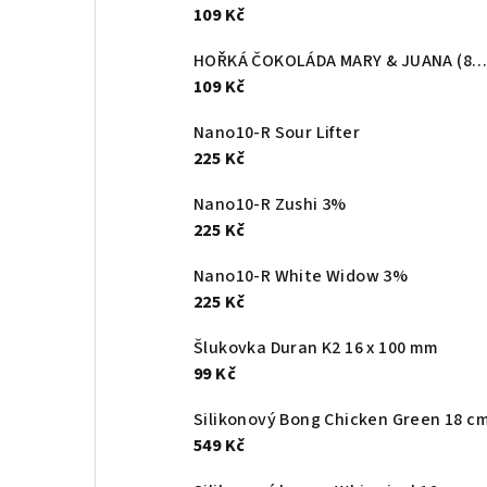
109 Kč
HOŘKÁ ČOKOLÁDA MARY & JUANA (80g)
109 Kč
Nano10-R Sour Lifter
225 Kč
Nano10-R Zushi 3%
225 Kč
Nano10-R White Widow 3%
225 Kč
Šlukovka Duran K2 16 x 100 mm
99 Kč
Silikonový Bong Chicken Green 18 c
549 Kč