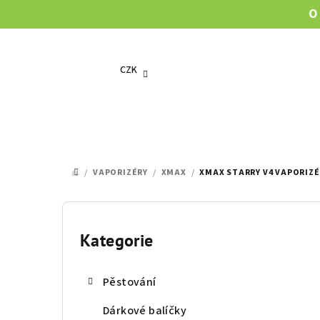
Přejít
O
na
obsah
CZK
/
VAPORIZÉRY
/
XMAX
/
XMAX STARRY V4 VAPORIZÉ
DOMŮ
P
o
Kategorie
Přeskočit
kategorie
s
Pěstování
t
Dárkové balíčky