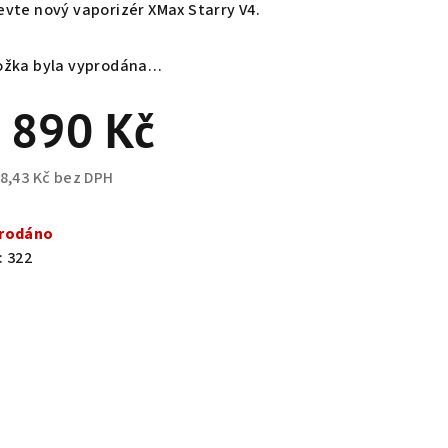
duktu
evte nový vaporizér XMax Starry V4.
ožka byla vyprodána…
 890 Kč
zdiček.
88,43 Kč bez DPH
ná
a:
rodáno
:
322