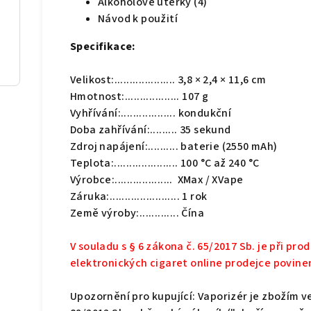
Alkoholové utěrky (4)
Návod k použití
Specifikace:
Velikost:.................... 3,8 × 2,4 × 11,6 cm
Hmotnost:.................. 107 g
Vyhřívání:.................. kondukční
Doba zahřívání:......... 35 sekund
Zdroj napájení:.......... baterie (2550 mAh)
Teplota:..................... 100 °C až 240 °C
Výrobce:................... XMax / XVape
Záruka:....................... 1 rok
Země výroby:............. Čína
V souladu s § 6 zákona č. 65/2017 Sb. je při pr
elektronických cigaret online prodejce povinen 
Upozornění pro kupující: Vaporizér je zbožím ve