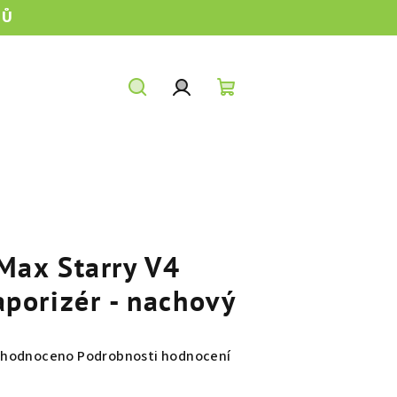
TŮ
Hledat
Přihlášení
Nákupní
košík
Max Starry V4
aporizér - nachový
měrné
hodnoceno
Podrobnosti hodnocení
nocení