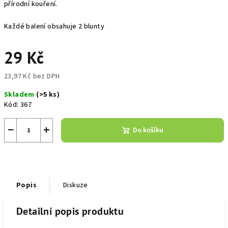
přírodní kouření.
Každé balení obsahuje 2 blunty
29 Kč
23,97 Kč bez DPH
Měrná
Skladem
(>5 ks)
cena:
Kód:
367
−
+
Do košíku
Popis
Diskuze
Detailní popis produktu