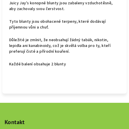
Juicy Jay's konopné blunty jsou zabaleny vzduchotěsně,
aby zachovaly svou čerstvost.
Tyto blunty jsou obohacené terpeny, které dodávají
příjemnou vůni a chuť.
Důležité je zmínit, že neobsahují žádný tabák, nikotin,
lepidla ani kanabinoidy, což je skvělá volba pro ty, kteří
preferují čisté a přírodní kouření.
Každé balení obsahuje 2 blunty
Z
á
p
Kontakt