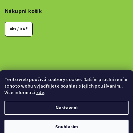
Nákupní košík
0
ks /
0 Kč
Tento web používá soubory cookie. Dalším procházením
tohoto webu vyjadřujete souhlas s jejich používáním..
Více informací
zde
.
Nastavení
Copyright 2026
Canabeat.cz
. Všechna práva vyhrazena.
Souhlasím