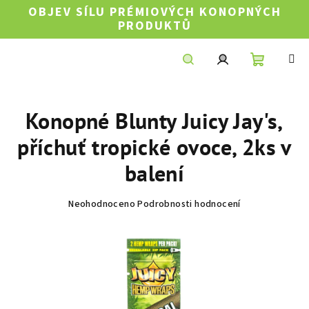
Přejít
OBJEV SÍLU PRÉMIOVÝCH KONOPNÝCH
na
PRODUKTŮ
obsah
Nákupní
Hledat
Přihlášení
Konopné Blunty Juicy Jay's,
košík
příchuť tropické ovoce, 2ks v
balení
Průměrné
Neohodnoceno
Podrobnosti hodnocení
hodnocení
produktu
je
0,0
z
5
hvězdiček.