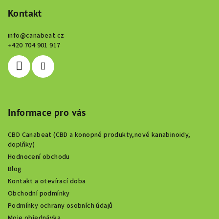
á
p
Kontakt
a
info
@
canabeat.cz
t
+420 704 901 917
í
Informace pro vás
CBD Canabeat (CBD a konopné produkty,nové kanabinoidy,
doplňky)
Hodnocení obchodu
Blog
Kontakt a otevírací doba
Obchodní podmínky
Podmínky ochrany osobních údajů
Moje objednávka