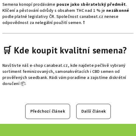
Semena konopí prodáváme
pouze jako sběratelský předmět
.
Klíčení a pěstování odrůdy s obsahem THC nad 1 % je
nezákonné
podle platné legislativy ČR. Společnost canabeat.cz nenese
odpovědnost za nelegální použití semen. ❗
🛒 Kde koupit kvalitní semena?
Navštivte náš e-shop
canabeat.cz
, kde najdete pečlivě vybraný
sortiment feminizovaných, samonakvétacích i CBD semen od
prověřených seedbank. Rádi vám poradíme a zajistíme diskrétní
doručení 📦.
Předchozí článek
Další článek
Z