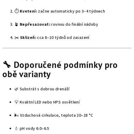
⏱️
Kvetení:
začne automaticky po 3–4 týdnech
🪴
Nepřesazovat:
rovnou do finální nádoby
✂️
Sklizeň:
cca 8–10 týdnů od zasazení
🔧 Doporučené podmínky pro
obě varianty
🌿 Substrát s dobrou drenáží
💡 Kvalitní LED nebo HPS osvětlení
🌬️ Vzduchová cirkulace, teplota 20–28 °C
💧 pH vody 6.0–6.5