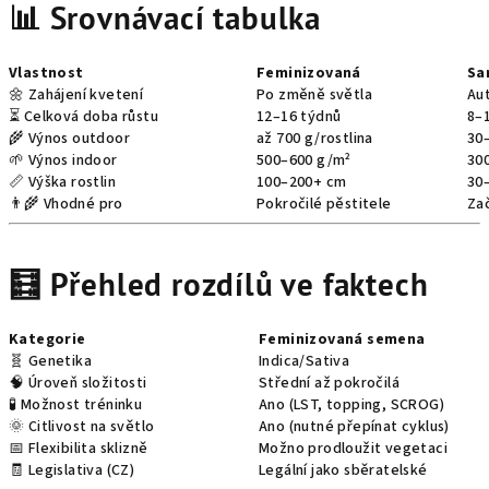
📊 Srovnávací tabulka
Vlastnost
Feminizovaná
Sa
🌼 Zahájení kvetení
Po změně světla
Au
⏳ Celková doba růstu
12–16 týdnů
8–
🌾 Výnos outdoor
až 700 g/rostlina
30–
🌱 Výnos indoor
500–600 g/m²
30
📏 Výška rostlin
100–200+ cm
30
👨‍🌾 Vhodné pro
Pokročilé pěstitele
Za
🧮 Přehled rozdílů ve faktech
Kategorie
Feminizovaná semena
🧬 Genetika
Indica/Sativa
🧠 Úroveň složitosti
Střední až pokročilá
🧪 Možnost tréninku
Ano (LST, topping, SCROG)
🌞 Citlivost na světlo
Ano (nutné přepínat cyklus)
📅 Flexibilita sklizně
Možno prodloužit vegetaci
🧾 Legislativa (CZ)
Legální jako sběratelské