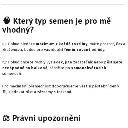
🧠 Který typ semen je pro mě
vhodný?
👉 Pokud hledáte
maximum z každé rostliny
, máte prostor, čas a
zkušenosti, budou pro vás ideální
feminizované
odrůdy.
👉 Pokud chcete rychlý výsledek, jste začátečník nebo pěstujete
nenápadně na balkoně
, sáhněte po
samonakvétacích
semenech.
Pro maximální přehlednost doporučujeme vést si pěstební deník
📔, sledovat růst a záznamy s fotkami.
⚖️ Právní upozornění