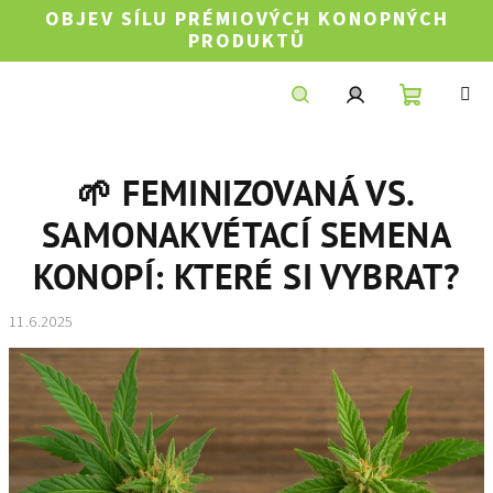
Přejít
OBJEV SÍLU PRÉMIOVÝCH KONOPNÝCH
na
PRODUKTŮ
obsah
Nákupní
Hledat
Přihlášení
🌱 FEMINIZOVANÁ VS.
košík
SAMONAKVÉTACÍ SEMENA
KONOPÍ: KTERÉ SI VYBRAT?
11.6.2025