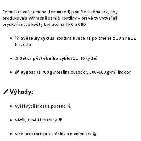
Feminizovaná semena (feminized) jsou šlechtěná tak, aby
produkovala výhradně samičí rostliny – právě ty vytvářejí
pryskyřičnaté květy bohaté na THC a CBD.
💡
Světelný cyklus:
rostlina kvete až po změně z 18 h na 12
h světla
⏳
Délka pěstebního cyklu:
12–16 týdnů
🌾
Výnos:
až 700 g/rostlina outdoor, 500–600 g/m² indoor
✅ Výhody:
Vyšší výtěžnost a potenci 💪
Větší, silnější rostliny 🌳
Více prostoru pro trénink a manipulaci 🪴