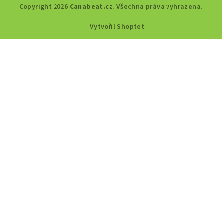
Copyright 2026
Canabeat.cz
. Všechna práva vyhrazena.
Vytvořil Shoptet