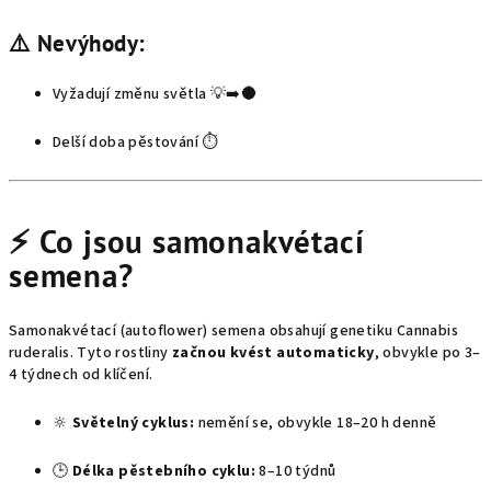
⚠️ Nevýhody:
Vyžadují změnu světla 💡➡️🌑
Delší doba pěstování ⏱️
⚡ Co jsou samonakvétací
semena?
Samonakvétací (autoflower) semena obsahují genetiku Cannabis
ruderalis. Tyto rostliny
začnou kvést automaticky
, obvykle po 3–
4 týdnech od klíčení.
🔆
Světelný cyklus:
nemění se, obvykle 18–20 h denně
🕒
Délka pěstebního cyklu:
8–10 týdnů