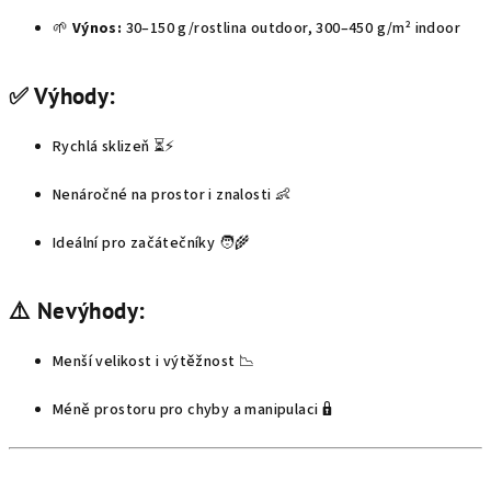
🌱
Výnos:
30–150 g/rostlina outdoor, 300–450 g/m² indoor
✅ Výhody:
Rychlá sklizeň ⏳⚡
Nenáročné na prostor i znalosti 👶
Ideální pro začátečníky 🧑‍🌾
⚠️ Nevýhody:
Menší velikost i výtěžnost 📉
Méně prostoru pro chyby a manipulaci 🔒