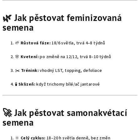
🌿 Jak pěstovat feminizovaná
semena
🌱
Růstová fáze:
18/6 světla, trvá 4–8 týdnů
🌸
Kvetení:
po změně na 12/12, trvá 8–10 týdnů
✂️
Trénink:
vhodný LST, topping, defoliace
🧪
Sklizeň:
když trichomy bílé/ač jantarové
🚀 Jak pěstovat samonakvétací
semena
🔆
Celý cyklus:
18–20 h světla denně, bez změn